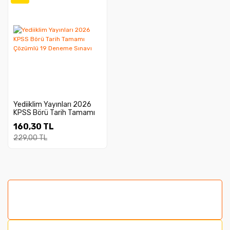
Yediiklim Yayınları 2026
KPSS Börü Tarih Tamamı
Çözümlü 19 Deneme
160,30 TL
Sınavı
229,00 TL