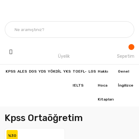
Üyelik
Sepetim
KPSS
ALES
DGS
YDS
YÖKDİL
YKS
TOEFL-
LGS
Hakkı
Genel
IELTS
Hoca
İngilizce
Kitapları
Kpss Ortaöğretim
%30