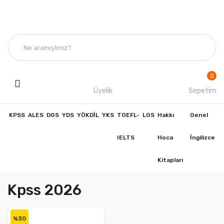
0
Üyelik
Sepetim
KPSS
ALES
DGS
YDS
YÖKDİL
YKS
TOEFL-
LGS
Hakkı
Genel
IELTS
Hoca
İngilizce
Kitapları
Kpss 2026
%30