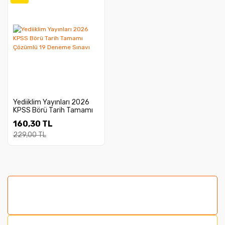
Yediiklim Yayınları 2026
KPSS Börü Tarih Tamamı
Çözümlü 19 Deneme
160,30 TL
Sınavı
229,00 TL