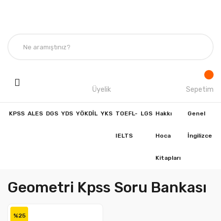
Üyelik
Sepetim
KPSS
ALES
DGS
YDS
YÖKDİL
YKS
TOEFL-
LGS
Hakkı
Genel
IELTS
Hoca
İngilizce
Kitapları
Geometri Kpss Soru Bankası
%25