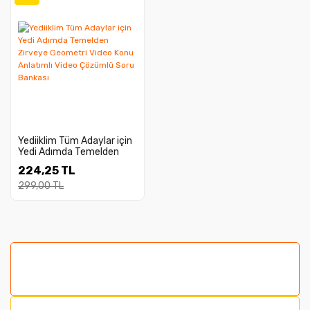
Yediiklim Tüm Adaylar için
Yedi Adımda Temelden
Zirveye Geometri Video
224,25 TL
Konu Anlatımlı Video
Çözümlü Soru Bankası
299,00 TL