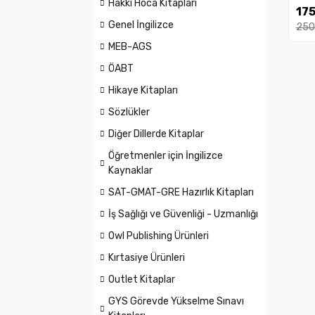
Hakkı Hoca Kitapları
Orta
175
Kut
Genel İngilizce
Son 
250
MEB-AGS
ÖABT
Hikaye Kitapları
Sözlükler
Diğer Dillerde Kitaplar
Öğretmenler için İngilizce
Kaynaklar
SAT-GMAT-GRE Hazırlık Kitapları
İş Sağlığı ve Güvenliği - Uzmanlığı
Owl Publishing Ürünleri
Kırtasiye Ürünleri
Outlet Kitaplar
GYS Görevde Yükselme Sınavı