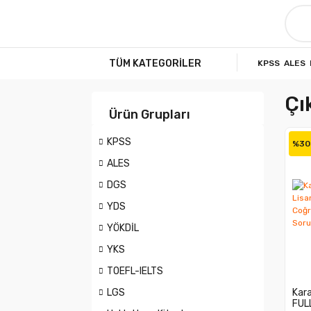
TÜM KATEGORİLER
KPSS
ALES
Çı
Ürün Grupları
KPSS
%30
ALES
DGS
YDS
YÖKDİL
YKS
TOEFL-IELTS
LGS
Kara
FUL