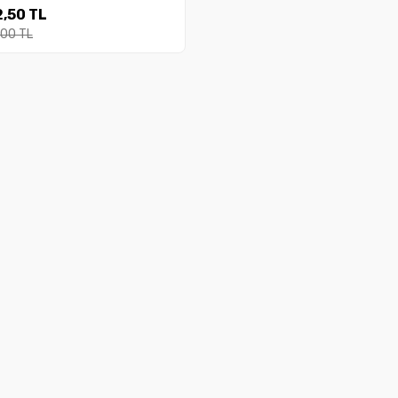
im Hocam Yayınları
,50 TL
,00 TL