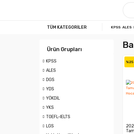
TÜM KATEGORİLER
KPSS
ALES
Ba
Ürün Grupları
KPSS
%25
ALES
DGS
YDS
YÖKDİL
YKS
TOEFL-IELTS
LGS
202
Tam