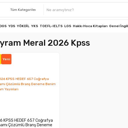
DGS
YDS
YÖKDİL
YKS
TOEFL-IELTS
LGS
Hakkı Hoca Kitapları
Genel İngil
yram Meral 2026 Kpss
Yeni
6 KPSS HEDEF 657 Coğrafya
amı Çözümlü Branş Deneme