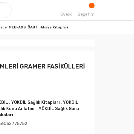
Üyelik
Sepetim
izce
MEB-AGS
ÖABT
Hikaye Kitapları
LİMLERİ GRAMER FASİKÜLLERİ
KDİL
,
YÖKDİL Sağlık Kitapları
,
YÖKDİL
lık Konu Anlatımı
,
YÖKDİL Sağlık Soru
kaları
86052775752