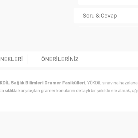
Soru & Cevap
Ürün hakk
ENEKLERİ
ÖNERİLERİNİZ
KDİL Sağlık Bilimleri Gramer Fasikülleri
, YÖKDİL sınavına hazırlanan 
a sıklıkla karşılaşılan gramer konularını detaylı bir şekilde ele alarak, öğ
larında ve diğer konularda yetersiz gördüğünüz noktaları öneri formunu kul