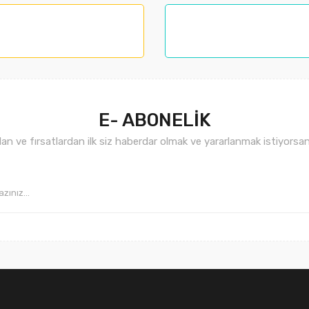
nemiyor.
.
E- ABONELİK
n ve fırsatlardan ilk siz haberdar olmak ve yararlanmak istiyorsan
Gönder