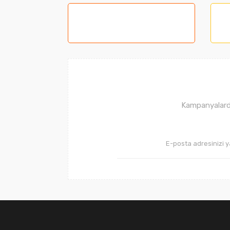
Ürün resmi kalitesiz, bozuk veya görüntüle
Ürün açıklamasında eksik bilgiler bulunuyor
Ürün bilgilerinde hatalar bulunuyor.
Ürün fiyatı diğer sitelerden daha pahalı.
Bu ürüne benzer farklı alternatifler olmalı.
Kampanyalarda