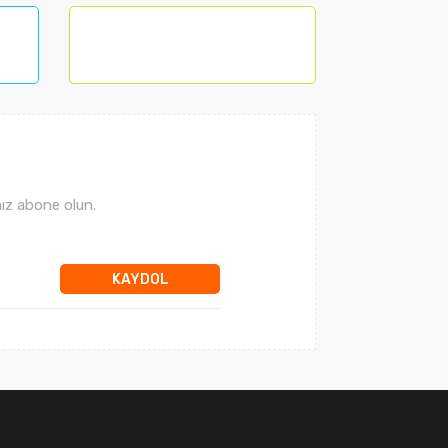
ız abone olun.
KAYDOL