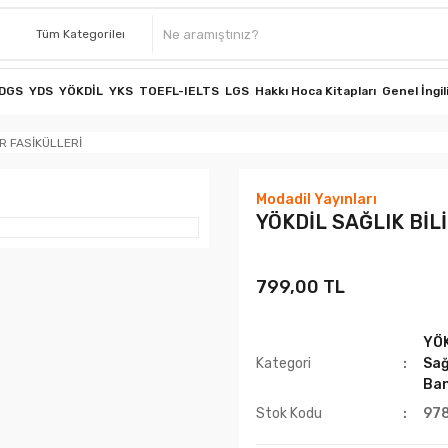
DGS
YDS
YÖKDİL
YKS
TOEFL-IELTS
LGS
Hakkı Hoca Kitapları
Genel İngil
R FASİKÜLLERİ
Modadil Yayınları
YÖKDİL SAĞLIK Bİ
799,00 TL
YÖ
Kategori
Sağ
Ban
Stok Kodu
97