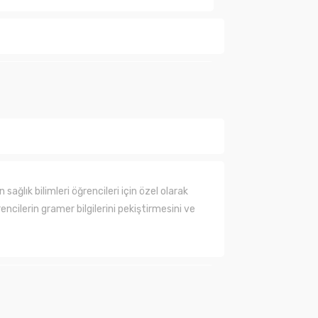
ında henüz soru sorulmamış.
Soru Sor
sağlık bilimleri öğrencileri için özel olarak
rencilerin gramer bilgilerini pekiştirmesini ve
lanarak tarafımıza iletebilirsiniz.