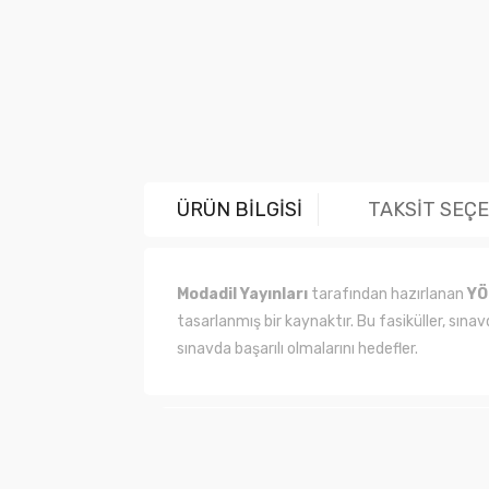
ÜRÜN BİLGİSİ
TAKSİT SEÇ
Modadil Yayınları
tarafından hazırlanan
YÖ
tasarlanmış bir kaynaktır. Bu fasiküller, sınavd
sınavda başarılı olmalarını hedefler.
Bu ürünün fiyat bilgisi, resim, ürün açıklama
Görüş ve önerileriniz için teşekkür ederiz.