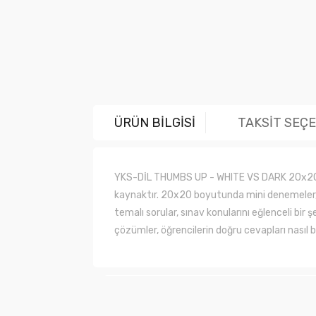
ÜRÜN BİLGİSİ
TAKSİT SEÇ
YKS-DİL THUMBS UP - WHITE VS DARK 20x20 Min
kaynaktır. 20x20 boyutunda mini denemeler, kıs
temalı sorular, sınav konularını eğlenceli bi
çözümler, öğrencilerin doğru cevapları nasıl 
Bu ürünün fiyat bilgisi, resim, ürün açıklama