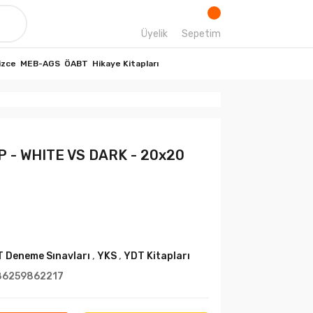
Üyelik
Sepetim
izce
MEB-AGS
ÖABT
Hikaye Kitapları
 - WHITE VS DARK - 20x20
 Deneme Sınavları
,
YKS
,
YDT Kitapları
86259862217