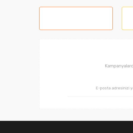
Görüş ve önerileriniz için teşekkür ederiz.
Ürün resmi kalitesiz, bozuk veya görüntüle
Ürün açıklamasında eksik bilgiler bulunuyor
Ürün bilgilerinde hatalar bulunuyor.
Ürün fiyatı diğer sitelerden daha pahalı.
Bu ürüne benzer farklı alternatifler olmalı.
Kampanyalarda