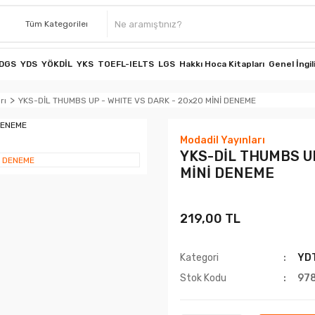
DGS
YDS
YÖKDİL
YKS
TOEFL-IELTS
LGS
Hakkı Hoca Kitapları
Genel İngil
rı
YKS-DİL THUMBS UP - WHITE VS DARK - 20x20 MİNİ DENEME
Modadil Yayınları
YKS-DİL THUMBS UP
MİNİ DENEME
219,00 TL
Kategori
YDT
Stok Kodu
97