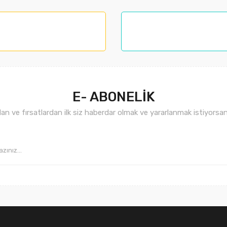
nemiyor.
.
E- ABONELİK
n ve fırsatlardan ilk siz haberdar olmak ve yararlanmak istiyorsan
Gönder