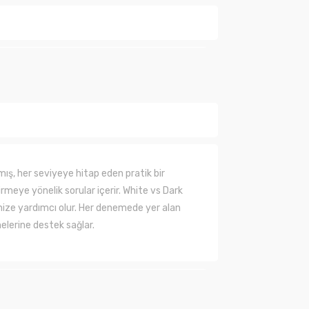
ında henüz soru sorulmamış.
Soru Sor
ş, her seviyeye hitap eden pratik bir
rmeye yönelik sorular içerir. White vs Dark
menize yardımcı olur. Her denemede yer alan
elerine destek sağlar.
lanarak tarafımıza iletebilirsiniz.