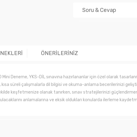
Soru & Cevap
Ürün hakk
ENEKLERİ
ÖNERİLERİNİZ
i Deneme, YKS-DİL sınavına hazırlananlar için özel olarak tasarlanmı
a süreli çalışmalarla dil bilgisi ve okuma-anlama becerilerinizi gelişti
r şekilde keşfetmenize olanak tanırken, sınav stratejilerinizi güçlendir
bulacaklarını anlamalarına ve eksik oldukları konularda ilerleme kaydetm
larında ve diğer konularda yetersiz gördüğünüz noktaları öneri formunu kul