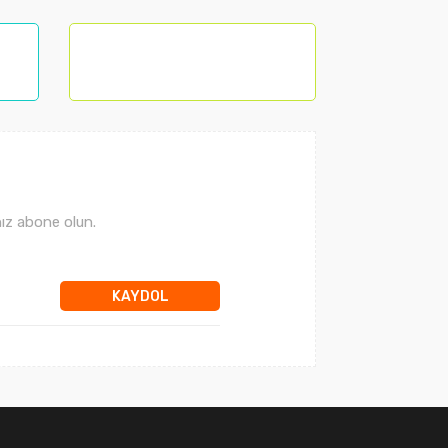
ız abone olun.
KAYDOL