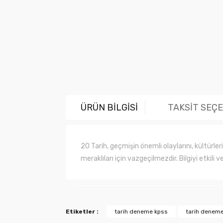
ÜRÜN BİLGİSİ
TAKSİT SEÇ
20 Tarih, geçmişin önemli olaylarını, kültürle
meraklıları için vazgeçilmezdir. Bilgiyi etkili 
Bu ürünün fiyat bilgisi, resim, ürün açıklama
Etiketler :
tarih deneme kpss
tarih denem
Görüş ve önerileriniz için teşekkür ederiz.