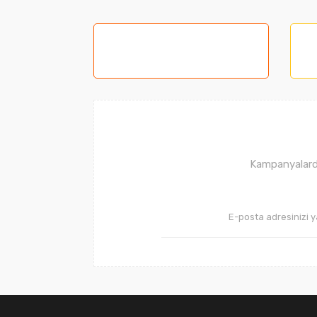
Ürün resmi kalitesiz, bozuk veya görüntüle
Ürün açıklamasında eksik bilgiler bulunuyor
Ürün bilgilerinde hatalar bulunuyor.
Ürün fiyatı diğer sitelerden daha pahalı.
Bu ürüne benzer farklı alternatifler olmalı.
Kampanyalarda