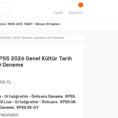
Üyelik
Sepetim
izce
MEB-AGS
ÖABT
Hikaye Kitapları
nel Kültür Tarih Tamamı Çözümlü 20 Deneme
 KPSS 2026 Genel Kültür Tarih
0 Deneme
,00 TL
e - Ortaöğretim - Önlisans Deneme
,
KPSS
,
S Lise - Ortaöğretim - Önlisans
,
KPSS GK-
 Deneme
,
KPSS GK-GY
TNUVV8EE