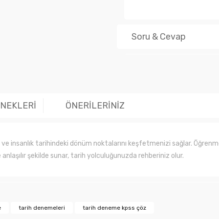
Soru & Cevap
Ürün hakk
ENEKLERİ
ÖNERİLERİNİZ
ri ve insanlık tarihindeki dönüm noktalarını keşfetmenizi sağlar. Öğrenme
ve anlaşılır şekilde sunar, tarih yolculuğunuzda rehberiniz olur.
larında ve diğer konularda yetersiz gördüğünüz noktaları öneri formunu kul
e
tarih denemeleri
tarih deneme kpss çöz