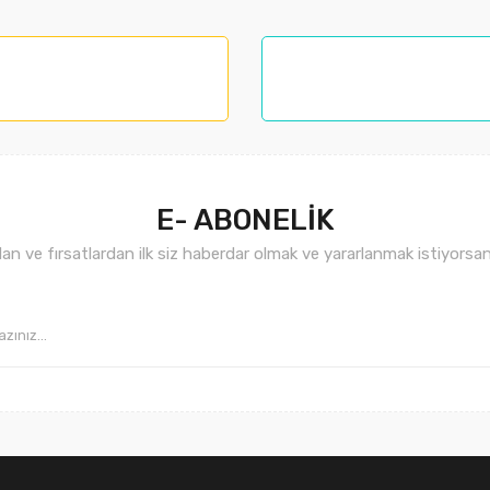
nemiyor.
.
E- ABONELİK
n ve fırsatlardan ilk siz haberdar olmak ve yararlanmak istiyorsan
Gönder