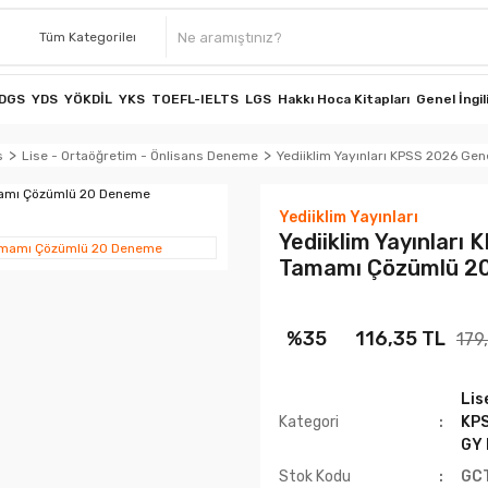
DGS
YDS
YÖKDİL
YKS
TOEFL-IELTS
LGS
Hakkı Hoca Kitapları
Genel İngil
s
Lise - Ortaöğretim - Önlisans Deneme
Yediiklim Yayınları KPSS 2026 Ge
Yediiklim Yayınları
Yediiklim Yayınları
Tamamı Çözümlü 2
%35
116,35 TL
179
Lis
Kategori
KPS
GY
Stok Kodu
GC