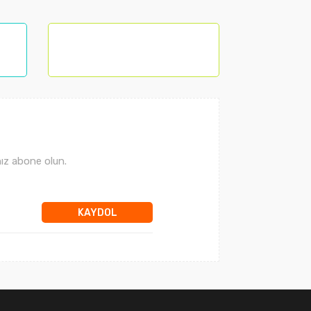
ız abone olun.
KAYDOL