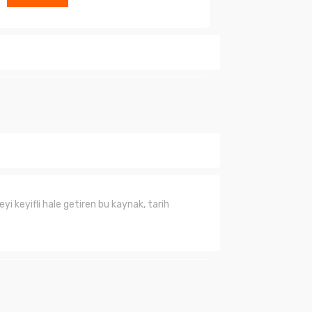
ında henüz soru sorulmamış.
Soru Sor
yi keyifli hale getiren bu kaynak, tarih
lanarak tarafımıza iletebilirsiniz.