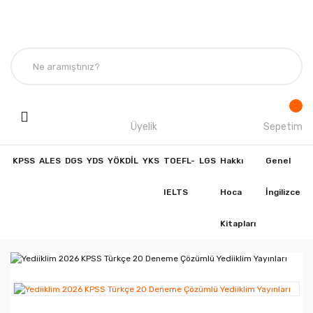
Üyelik
Sepetim
KPSS
ALES
DGS
YDS
YÖKDİL
YKS
TOEFL-
LGS
Hakkı
Genel
IELTS
Hoca
İngilizce
Kitapları