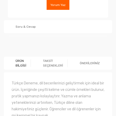
Yorum Yaz
Soru & Cevap
Ürün hakkında henüz soru sorulmamış.
ÜRÜN
TAKSİT
ÖNERİLERİNİZ
BİLGİSİ
SEÇENEKLERİ
Soru Sor
Türkçe Deneme, dil becerilerinizi geliştirmek için ideal bir
ürün. İçeriğinde çeşitli kelime ve cümle örnekleri bulunur,
pratik yapmanızı kolaylaştırır. Yazma ve anlama
yeteneklerinizi artırırken, Türkçe diline olan
hakimiyetiniz güçlenir. Öğrenciler ve dil öğrenenler için
mükemmel bir kaynak.