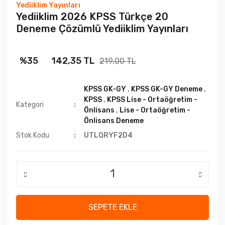
Yediiklim Yayınları
Yediiklim 2026 KPSS Türkçe 20
Deneme Çözümlü Yediiklim Yayınları
%35
142,35 TL
219,00 TL
KPSS GK-GY
,
KPSS GK-GY Deneme
,
KPSS
,
KPSS Lise - Ortaöğretim -
Kategori
Önlisans
,
Lise - Ortaöğretim -
Önlisans Deneme
Stok Kodu
UTLQRYF2D4
SEPETE EKLE