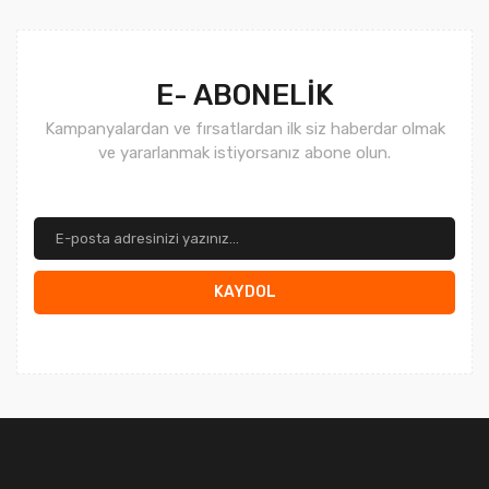
Gönder
E- ABONELİK
Kampanyalardan ve fırsatlardan ilk siz haberdar olmak
ve yararlanmak istiyorsanız abone olun.
KAYDOL