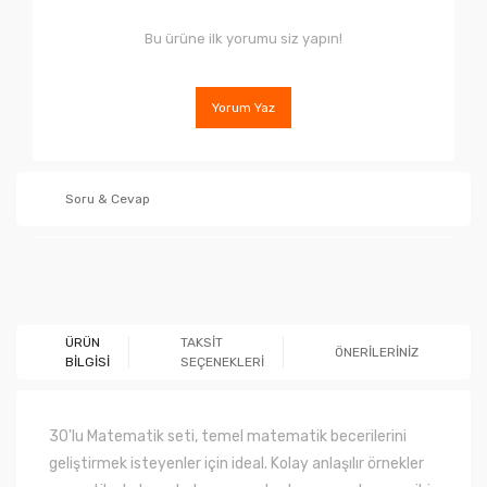
Bu ürüne ilk yorumu siz yapın!
Yorum Yaz
Soru & Cevap
Ürün hakkında henüz soru sorulmamış.
ÜRÜN
TAKSİT
ÖNERİLERİNİZ
BİLGİSİ
SEÇENEKLERİ
Soru Sor
30'lu Matematik seti, temel matematik becerilerini
geliştirmek isteyenler için ideal. Kolay anlaşılır örnekler