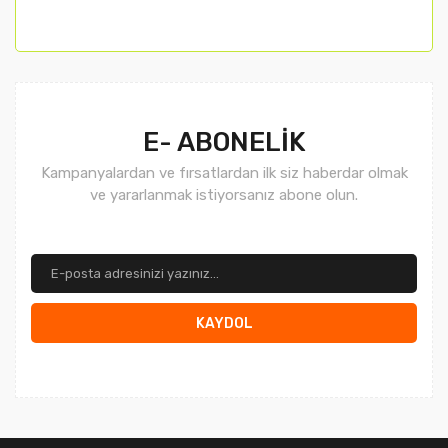
Gönder
E- ABONELİK
Kampanyalardan ve fırsatlardan ilk siz haberdar olmak
ve yararlanmak istiyorsanız abone olun.
KAYDOL