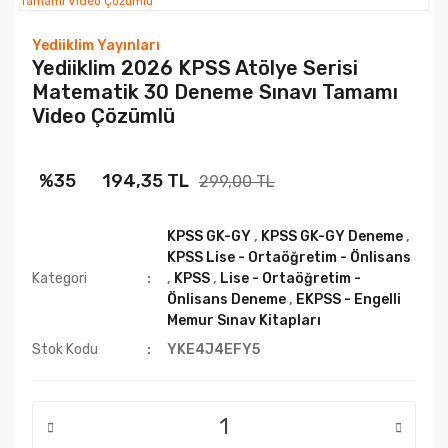
Yediiklim Yayınları
Yediiklim 2026 KPSS Atölye Serisi
Matematik 30 Deneme Sınavı Tamamı
Video Çözümlü
%35
194,35 TL
299,00 TL
KPSS GK-GY
,
KPSS GK-GY Deneme
,
KPSS Lise - Ortaöğretim - Önlisans
Kategori
,
KPSS
,
Lise - Ortaöğretim -
Önlisans Deneme
,
EKPSS - Engelli
Memur Sınav Kitapları
Stok Kodu
YKE4J4EFY5