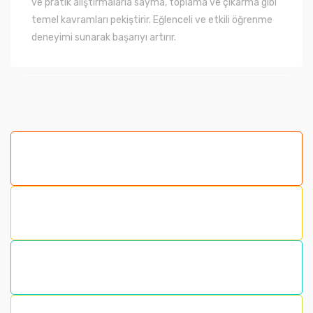
ve pratik alıştırmalarla sayma, toplama ve çıkarma gibi
temel kavramları pekiştirir. Eğlenceli ve etkili öğrenme
deneyimi sunarak başarıyı artırır.
Bu ürünün fiyat bilgisi, resim, ürün açıklamalarında ve
diğer konularda yetersiz gördüğünüz noktaları öneri
formunu kullanarak tarafımıza iletebilirsiniz.
Görüş ve önerileriniz için teşekkür ederiz.
Ürün resmi kalitesiz, bozuk veya görüntülenemiyor.
Ürün açıklamasında eksik bilgiler bulunuyor.
Ürün bilgilerinde hatalar bulunuyor.
Ürün fiyatı diğer sitelerden daha pahalı.
Bu ürüne benzer farklı alternatifler olmalı.