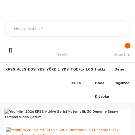
Üyelik
Sepetim
KPSS
ALES
DGS
YDS
YÖKDİL
YKS
TOEFL-
LGS
Hakkı
Genel
IELTS
Hoca
İngilizce
Kitapları