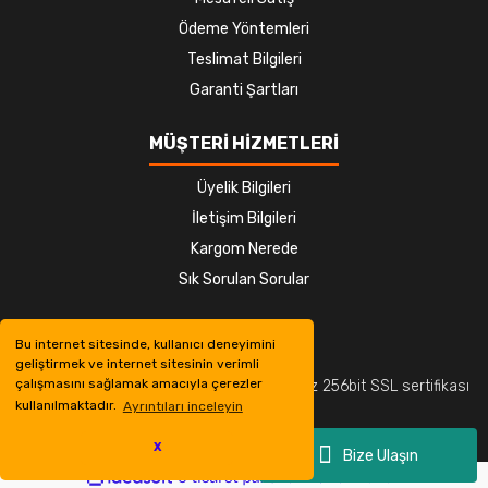
Ödeme Yöntemleri
Teslimat Bilgileri
Garanti Şartları
MÜŞTERİ HİZMETLERİ
Üyelik Bilgileri
İletişim Bilgileri
Kargom Nerede
Sık Sorulan Sorular
Bu internet sitesinde, kullanıcı deneyimini
geliştirmek ve internet sitesinin verimli
çalışmasını sağlamak amacıyla çerezler
© Tüm hakları saklıdır. Kredi kartı bilgileriniz 256bit SSL sertifikası
kullanılmaktadır.
Ayrıntıları inceleyin
ile korunmaktadır.
X
Bize Ulaşın
ile
ideasoft
e-