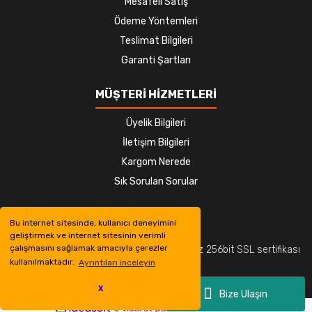
Mesafeli Satış
Ödeme Yöntemleri
Teslimat Bilgileri
Garanti Şartları
MÜŞTERİ HİZMETLERİ
Üyelik Bilgileri
İletişim Bilgileri
Kargom Nerede
Sık Sorulan Sorular
Bu internet sitesinde, kullanıcı deneyimini
geliştirmek ve internet sitesinin verimli
çalışmasını sağlamak amacıyla çerezler
© Tüm hakları saklıdır. Kredi kartı bilgileriniz 256bit SSL sertifikası
kullanılmaktadır.
Ayrıntıları inceleyin
ile korunmaktadır.
X
Bize Ulaşın
ile
ideasoft
e-