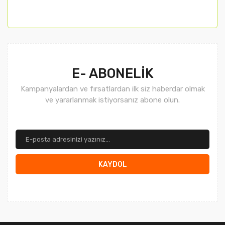
Gönder
E- ABONELİK
Kampanyalardan ve fırsatlardan ilk siz haberdar olmak
ve yararlanmak istiyorsanız abone olun.
KAYDOL