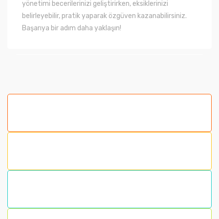
yönetimi becerilerinizi geliştirirken, eksiklerinizi
belirleyebilir, pratik yaparak özgüven kazanabilirsiniz.
Başarıya bir adım daha yaklaşın!
Bu ürünün fiyat bilgisi, resim, ürün açıklamalarında ve
diğer konularda yetersiz gördüğünüz noktaları öneri
formunu kullanarak tarafımıza iletebilirsiniz.
Görüş ve önerileriniz için teşekkür ederiz.
Ürün resmi kalitesiz, bozuk veya görüntülenemiyor.
Ürün açıklamasında eksik bilgiler bulunuyor.
Ürün bilgilerinde hatalar bulunuyor.
Ürün fiyatı diğer sitelerden daha pahalı.
Bu ürüne benzer farklı alternatifler olmalı.