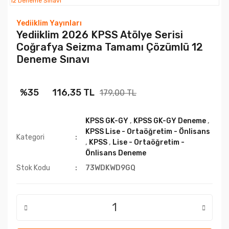
Yediiklim Yayınları
Yediiklim 2026 KPSS Atölye Serisi
Coğrafya Seizma Tamamı Çözümlü 12
Deneme Sınavı
%35
116,35 TL
179,00 TL
KPSS GK-GY
,
KPSS GK-GY Deneme
,
KPSS Lise - Ortaöğretim - Önlisans
Kategori
,
KPSS
,
Lise - Ortaöğretim -
Önlisans Deneme
Stok Kodu
73WDKWD9GQ