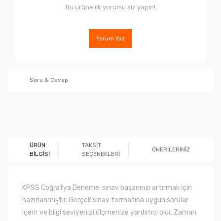
Bu ürüne ilk yorumu siz yapın!
Yorum Yaz
Soru & Cevap
Ürün hakkında henüz soru sorulmamış.
ÜRÜN
TAKSİT
ÖNERİLERİNİZ
BİLGİSİ
SEÇENEKLERİ
Soru Sor
KPSS Coğrafya Deneme, sınav başarınızı artırmak için
hazırlanmıştır. Gerçek sınav formatına uygun sorular
içerir ve bilgi seviyenizi ölçmenize yardımcı olur. Zaman