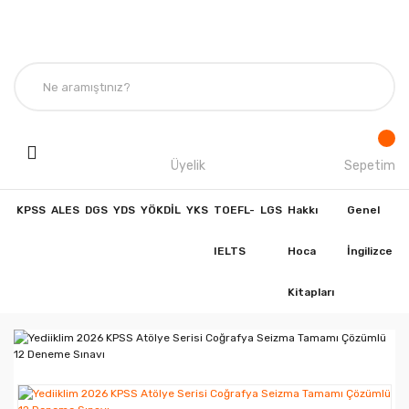
Üyelik
Sepetim
KPSS
ALES
DGS
YDS
YÖKDİL
YKS
TOEFL-
LGS
Hakkı
Genel
IELTS
Hoca
İngilizce
Kitapları