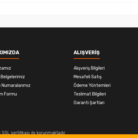
Gönder
KIMIZDA
ALIŞVERİŞ
zamız
Alışveriş Bilgileri
 Belgelerimiz
Mesafeli Satış
 Numaralarımız
Ödeme Yöntemleri
şim Formu
Teslimat Bilgileri
Garanti Şartları
it SSL sertifikası ile korunmaktadır.