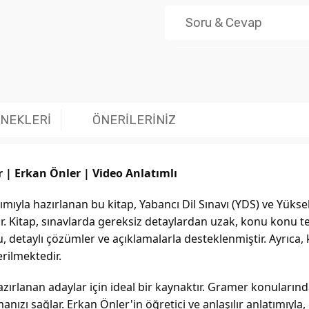
Soru & Cevap
Ürün hakk
ENEKLERİ
ÖNERİLERİNİZ
| Erkan Önler | Video Anlatımlı
ımıyla hazırlanan bu kitap, Yabancı Dil Sınavı (YDS) ve Yüks
ır. Kitap, sınavlarda gereksiz detaylardan uzak, konu konu t
 detaylı çözümler ve açıklamalarla desteklenmiştir. Ayrıca, k
rilmektedir.
ırlanan adaylar için ideal bir kaynaktır. Gramer konularında 
anızı sağlar. Erkan Önler'in öğretici ve anlaşılır anlatımıyla,