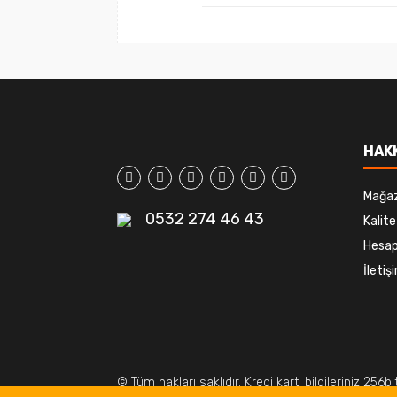
HAK
Mağa
0532 274 46 43
Kalite
Hesap
İleti
© Tüm hakları saklıdır. Kredi kartı bilgileriniz 256b