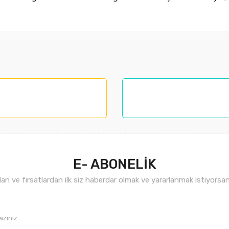
larında ve diğer konularda yetersiz gördüğünüz noktaları öneri formunu kul
nemiyor.
.
E- ABONELİK
n ve fırsatlardan ilk siz haberdar olmak ve yararlanmak istiyorsan