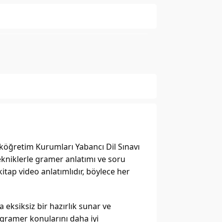
ında henüz soru sorulmamış.
Soru Sor
eköğretim Kurumları Yabancı Dil Sınavı 
ekniklerle gramer anlatımı ve soru 
itap video anlatımlıdır, böylece her 
eksiksiz bir hazırlık sunar ve 
 gramer konularını daha iyi 