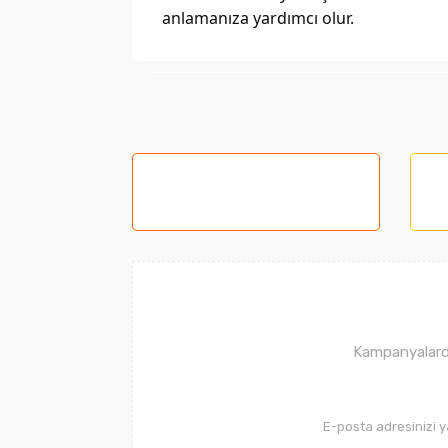
anlamanıza yardımcı olur.
Bu ürünün fiyat bilgisi, resim, ürün açıklama
Görüş ve önerileriniz için teşekkür ederiz.
Ürün resmi kalitesiz, bozuk veya görüntüle
Ürün açıklamasında eksik bilgiler bulunuyor
Ürün bilgilerinde hatalar bulunuyor.
Ürün fiyatı diğer sitelerden daha pahalı.
Bu ürüne benzer farklı alternatifler olmalı.
Kampanyalarda