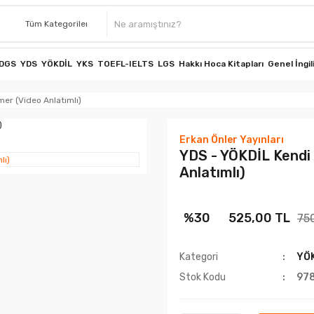
DGS
YDS
YÖKDİL
YKS
TOEFL-IELTS
LGS
Hakkı Hoca Kitapları
Genel İngil
er (Video Anlatımlı)
Erkan Önler Yayınları
YDS - YÖKDİL Kendi
Anlatımlı)
%30
525,00 TL
75
Kategori
YÖ
Stok Kodu
97