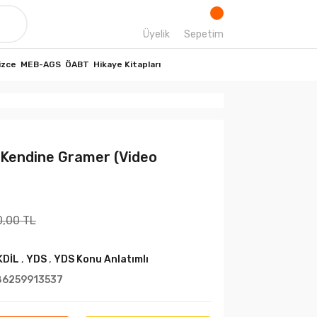
Üyelik
Sepetim
izce
MEB-AGS
ÖABT
Hikaye Kitapları
 Kendine Gramer (Video
0,00 TL
KDİL
,
YDS
,
YDS Konu Anlatımlı
86259913537