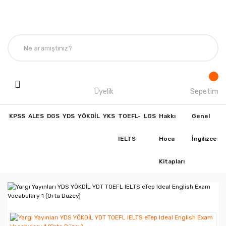
Üyelik
Sepetim
KPSS
ALES
DGS
YDS
YÖKDİL
YKS
TOEFL-
LGS
Hakkı
Genel
IELTS
Hoca
İngilizce
Kitapları