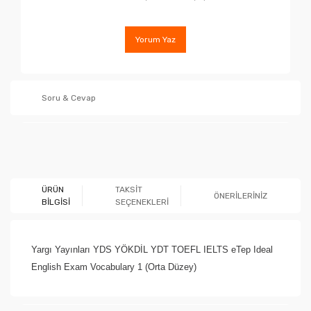
Yorum Yaz
Soru & Cevap
Ürün hakkında henüz soru sorulmamış.
ÜRÜN
TAKSİT
ÖNERİLERİNİZ
BİLGİSİ
SEÇENEKLERİ
Soru Sor
Yargı Yayınları YDS YÖKDİL YDT TOEFL IELTS eTep Ideal
English Exam Vocabulary 1 (Orta Düzey)