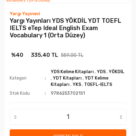
Yargı Yayınevi
Yargı Yayınları YDS YÖKDİL YDT TOEFL
IELTS eTep Ideal English Exam
Vocabulary 1 (Orta Düzey)
%40
335,40 TL
559,00 TL
YDS Kelime Kitapları
,
YDS
,
YÖKDİL
Kategori
,
YDT Kitapları
,
YDT Kelime
Kitapları
,
YKS
,
TOEFL-IELTS
Stok Kodu
9786253702151