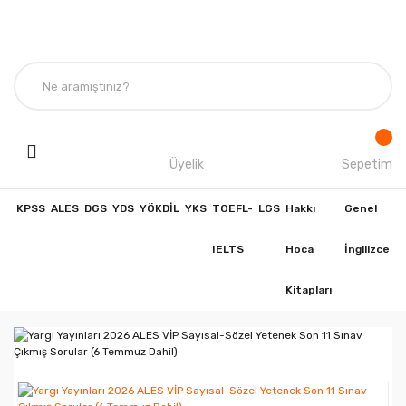
Üyelik
Sepetim
KPSS
ALES
DGS
YDS
YÖKDİL
YKS
TOEFL-
LGS
Hakkı
Genel
IELTS
Hoca
İngilizce
Kitapları