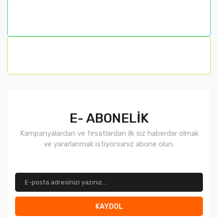
Ürün bilgilerinde hatalar bulunuyor.
Ürün fiyatı diğer sitelerden daha pahalı.
Bu ürüne benzer farklı alternatifler olmalı.
Gönder
E- ABONELİK
Kampanyalardan ve fırsatlardan ilk siz haberdar olmak
ve yararlanmak istiyorsanız abone olun.
KAYDOL