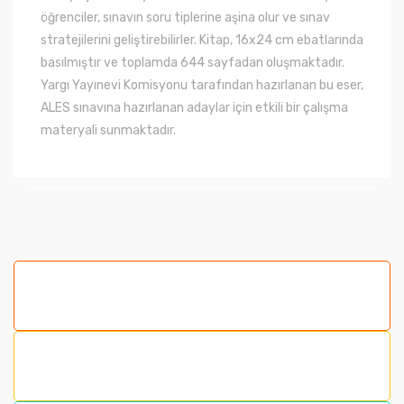
öğrenciler, sınavın soru tiplerine aşina olur ve sınav
stratejilerini geliştirebilirler. Kitap, 16x24 cm ebatlarında
basılmıştır ve toplamda 644 sayfadan oluşmaktadır.
Yargı Yayınevi Komisyonu tarafından hazırlanan bu eser,
ALES sınavına hazırlanan adaylar için etkili bir çalışma
materyali sunmaktadır.
Bu ürünün fiyat bilgisi, resim, ürün açıklamalarında ve
diğer konularda yetersiz gördüğünüz noktaları öneri
formunu kullanarak tarafımıza iletebilirsiniz.
Görüş ve önerileriniz için teşekkür ederiz.
Ürün resmi kalitesiz, bozuk veya görüntülenemiyor.
Ürün açıklamasında eksik bilgiler bulunuyor.