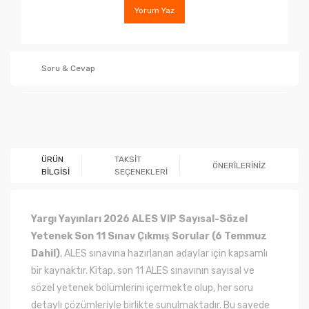
Yorum Yaz
Soru & Cevap
Ürün hakkında henüz soru sorulmamış.
ÜRÜN
TAKSİT
ÖNERİLERİNİZ
BİLGİSİ
SEÇENEKLERİ
Soru Sor
Yargı Yayınları 2026 ALES VIP Sayısal-Sözel
Yetenek Son 11 Sınav Çıkmış Sorular (6 Temmuz
Dahil)
, ALES sınavına hazırlanan adaylar için kapsamlı
bir kaynaktır. Kitap, son 11 ALES sınavının sayısal ve
sözel yetenek bölümlerini içermekte olup, her soru
detaylı çözümleriyle birlikte sunulmaktadır. Bu sayede