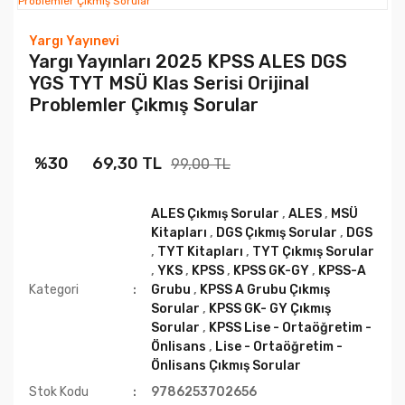
Yargı Yayınevi
Yargı Yayınları 2025 KPSS ALES DGS
YGS TYT MSÜ Klas Serisi Orijinal
Problemler Çıkmış Sorular
%30
69,30 TL
99,00 TL
ALES Çıkmış Sorular
,
ALES
,
MSÜ
Kitapları
,
DGS Çıkmış Sorular
,
DGS
,
TYT Kitapları
,
TYT Çıkmış Sorular
,
YKS
,
KPSS
,
KPSS GK-GY
,
KPSS-A
Kategori
Grubu
,
KPSS A Grubu Çıkmış
Sorular
,
KPSS GK- GY Çıkmış
Sorular
,
KPSS Lise - Ortaöğretim -
Önlisans
,
Lise - Ortaöğretim -
Önlisans Çıkmış Sorular
Stok Kodu
9786253702656