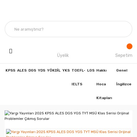
Üyelik
Sepetim
KPSS
ALES
DGS
YDS
YÖKDİL
YKS
TOEFL-
LGS
Hakkı
Genel
IELTS
Hoca
İngilizce
Kitapları