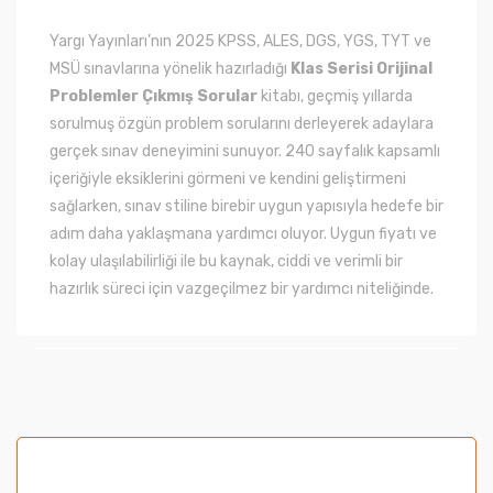
Yargı Yayınları’nın 2025 KPSS, ALES, DGS, YGS, TYT ve
MSÜ sınavlarına yönelik hazırladığı
Klas Serisi Orijinal
Problemler Çıkmış Sorular
kitabı, geçmiş yıllarda
sorulmuş özgün problem sorularını derleyerek adaylara
gerçek sınav deneyimini sunuyor. 240 sayfalık kapsamlı
içeriğiyle eksiklerini görmeni ve kendini geliştirmeni
sağlarken, sınav stiline birebir uygun yapısıyla hedefe bir
adım daha yaklaşmana yardımcı oluyor. Uygun fiyatı ve
kolay ulaşılabilirliği ile bu kaynak, ciddi ve verimli bir
hazırlık süreci için vazgeçilmez bir yardımcı niteliğinde.
Bu ürünün fiyat bilgisi, resim, ürün açıklamalarında ve
diğer konularda yetersiz gördüğünüz noktaları öneri
formunu kullanarak tarafımıza iletebilirsiniz.
Görüş ve önerileriniz için teşekkür ederiz.