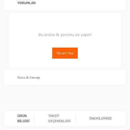
YORUMLAR
Bu ürüne ilk yorumu siz yapın!
Yorum Yaz
Soru & Cevap
Ürün hakkında henüz soru sorulmamış.
ÜRÜN
TAKSİT
ÖNERİLERİNİZ
BİLGİSİ
SEÇENEKLERİ
Soru Sor