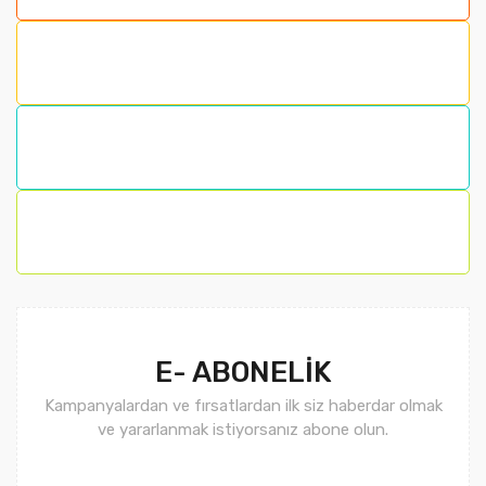
Ürün resmi kalitesiz, bozuk veya görüntülenemiyor.
Ürün açıklamasında eksik bilgiler bulunuyor.
Ürün bilgilerinde hatalar bulunuyor.
Ürün fiyatı diğer sitelerden daha pahalı.
Bu ürüne benzer farklı alternatifler olmalı.
Gönder
E- ABONELİK
Kampanyalardan ve fırsatlardan ilk siz haberdar olmak
ve yararlanmak istiyorsanız abone olun.