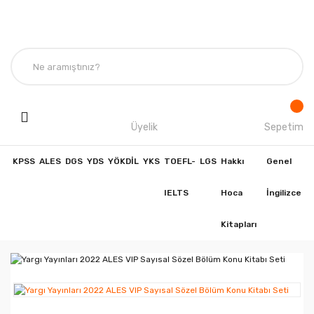
Üyelik
Sepetim
KPSS
ALES
DGS
YDS
YÖKDİL
YKS
TOEFL-
LGS
Hakkı
Genel
IELTS
Hoca
İngilizce
Kitapları