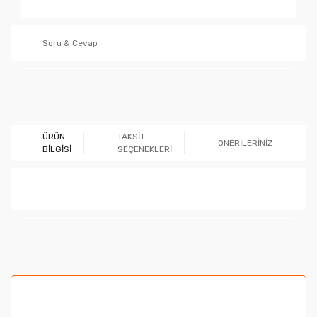
Soru & Cevap
Ürün hakkında henüz soru sorulmamış.
ÜRÜN
TAKSİT
ÖNERİLERİNİZ
BİLGİSİ
SEÇENEKLERİ
Soru Sor
Bu ürünün fiyat bilgisi, resim, ürün açıklamalarında ve
diğer konularda yetersiz gördüğünüz noktaları öneri
formunu kullanarak tarafımıza iletebilirsiniz.
Görüş ve önerileriniz için teşekkür ederiz.