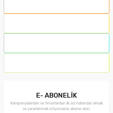
Görüş ve önerileriniz için teşekkür ederiz.
Ürün resmi kalitesiz, bozuk veya görüntülenemiyor.
Ürün açıklamasında eksik bilgiler bulunuyor.
Ürün bilgilerinde hatalar bulunuyor.
Ürün fiyatı diğer sitelerden daha pahalı.
Bu ürüne benzer farklı alternatifler olmalı.
Gönder
E- ABONELİK
Kampanyalardan ve fırsatlardan ilk siz haberdar olmak
ve yararlanmak istiyorsanız abone olun.