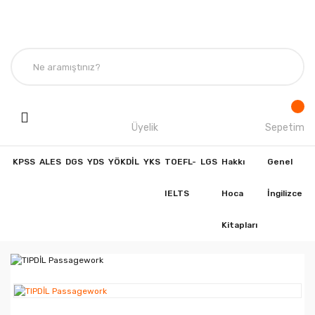
Üyelik
Sepetim
KPSS
ALES
DGS
YDS
YÖKDİL
YKS
TOEFL-
LGS
Hakkı
Genel
IELTS
Hoca
İngilizce
Kitapları