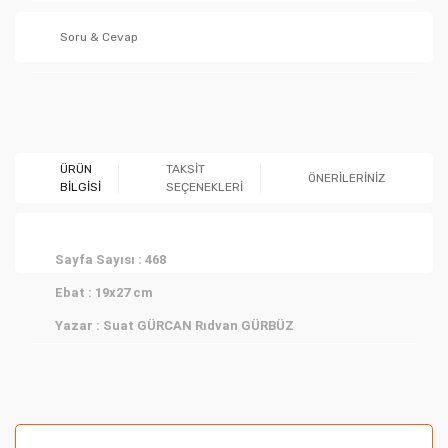
Soru & Cevap
Ürün hakkında henüz soru sorulmamış.
ÜRÜN
TAKSİT
ÖNERİLERİNİZ
BİLGİSİ
SEÇENEKLERİ
Soru Sor
Sayfa Sayısı :
468
Ebat :
19x27 cm
Yazar :
Suat GÜRCAN
Rıdvan GÜRBÜZ
Bu ürünün fiyat bilgisi, resim, ürün açıklamalarında ve
diğer konularda yetersiz gördüğünüz noktaları öneri
formunu kullanarak tarafımıza iletebilirsiniz.