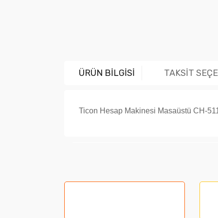
ÜRÜN BİLGİSİ
TAKSİT SEÇ
Ticon Hesap Makinesi Masaüstü CH-51
Bu ürünün fiyat bilgisi, resim, ürün açıklama
Görüş ve önerileriniz için teşekkür ederiz.
Ürün resmi kalitesiz, bozuk veya görüntüle