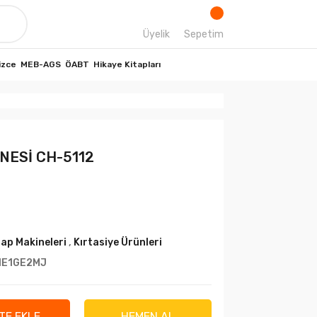
Üyelik
Sepetim
izce
MEB-AGS
ÖABT
Hikaye Kitapları
NESİ CH-5112
ap Makineleri
,
Kırtasiye Ürünleri
1E1GE2MJ
TE EKLE
HEMEN AL