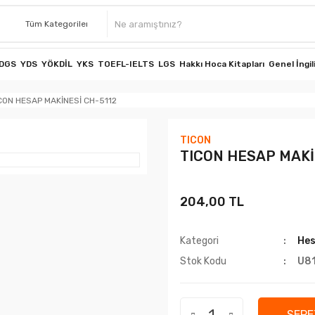
DGS
YDS
YÖKDİL
YKS
TOEFL-IELTS
LGS
Hakkı Hoca Kitapları
Genel İngil
CON HESAP MAKİNESİ CH-5112
TICON
TICON HESAP MAKİ
204,00 TL
Kategori
Hes
Stok Kodu
U8
SEPE