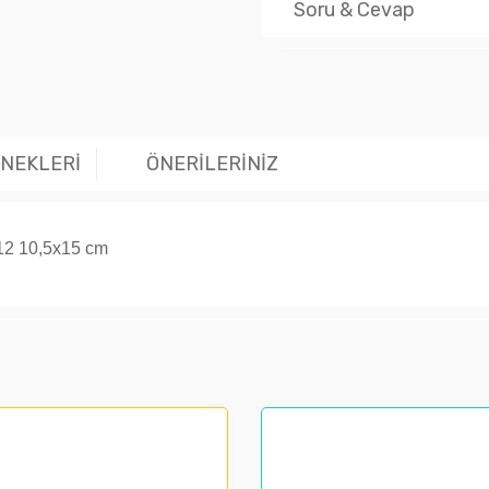
Soru & Cevap
Ürün hakk
ENEKLERİ
ÖNERİLERİNİZ
12 10,5x15 cm
larında ve diğer konularda yetersiz gördüğünüz noktaları öneri formunu kul
nemiyor.