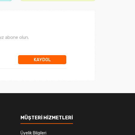
ız abone olun.
KAYDOL
MÜŞTERİ HİZMETLERİ
Üyelik Bilgileri