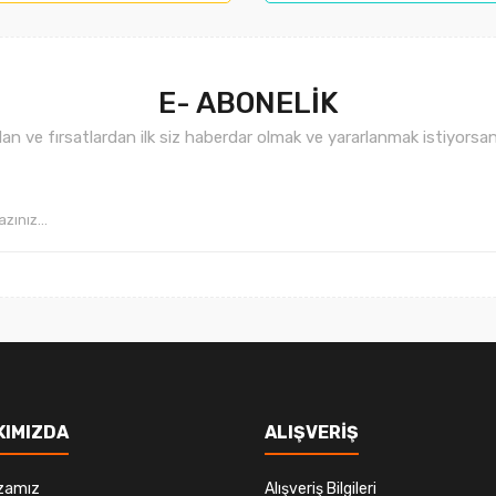
.
E- ABONELİK
n ve fırsatlardan ilk siz haberdar olmak ve yararlanmak istiyorsan
Gönder
KIMIZDA
ALIŞVERİŞ
zamız
Alışveriş Bilgileri