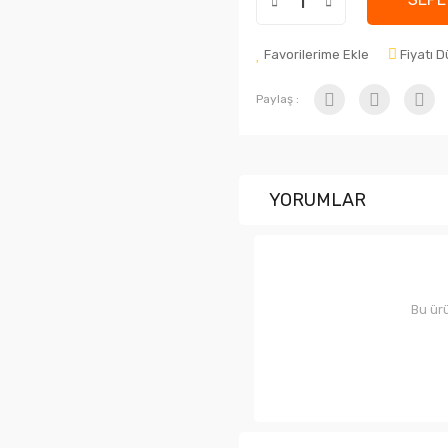
Favorilerime Ekle
Fiyatı 
Paylaş :
YORUMLAR
Bu ürü