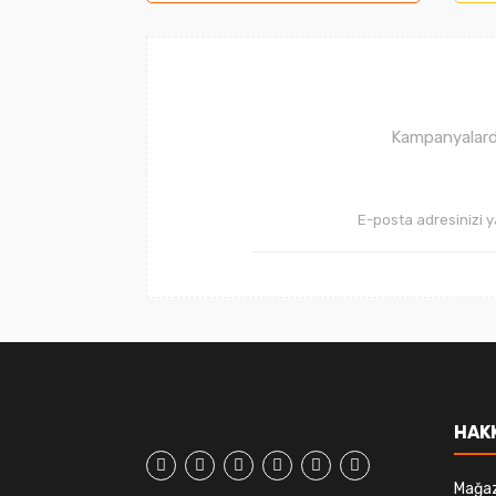
Ürün açıklamasında eksik bilgiler bulunuyor
Ürün bilgilerinde hatalar bulunuyor.
Ürün fiyatı diğer sitelerden daha pahalı.
Bu ürüne benzer farklı alternatifler olmalı.
Kampanyalarda
HAK
Mağa