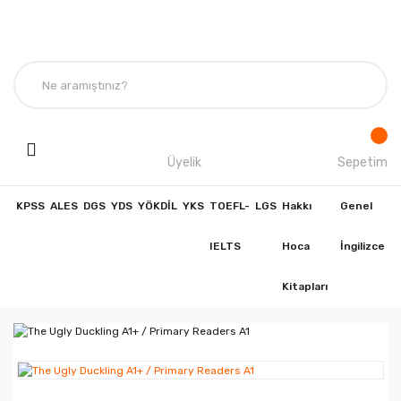
Üyelik
Sepetim
KPSS
ALES
DGS
YDS
YÖKDİL
YKS
TOEFL-
LGS
Hakkı
Genel
IELTS
Hoca
İngilizce
Kitapları