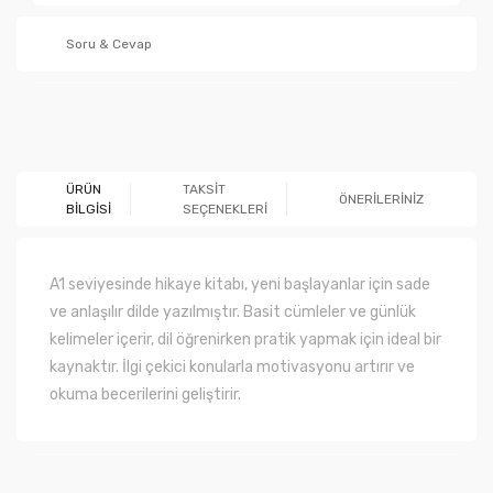
Soru & Cevap
Ürün hakkında henüz soru sorulmamış.
ÜRÜN
TAKSİT
ÖNERİLERİNİZ
BİLGİSİ
SEÇENEKLERİ
Soru Sor
A1 seviyesinde hikaye kitabı, yeni başlayanlar için sade
ve anlaşılır dilde yazılmıştır. Basit cümleler ve günlük
kelimeler içerir, dil öğrenirken pratik yapmak için ideal bir
kaynaktır. İlgi çekici konularla motivasyonu artırır ve
okuma becerilerini geliştirir.