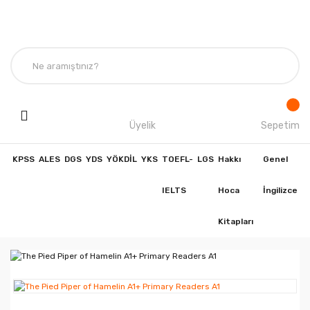
Üyelik
Sepetim
KPSS
ALES
DGS
YDS
YÖKDİL
YKS
TOEFL-
LGS
Hakkı
Genel
IELTS
Hoca
İngilizce
Kitapları