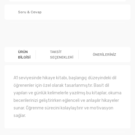
Soru & Cevap
Ürün hakkında henüz soru sorulmamış.
ÜRÜN
TAKSİT
ÖNERİLERİNİZ
BİLGİSİ
SEÇENEKLERİ
Soru Sor
A1 seviyesinde hikaye kitabı, başlangıç düzeyindeki dil
öğrenenler için özel olarak tasarlanmıştır. Basit dil
yapıları ve günlük kelimelerle yazılmış bu kitaplar, okuma
becerilerinizi geliştirirken eğlenceli ve anlaşılır hikayeler
sunar. Öğrenme sürecini kolaylaştırır ve motivasyon
sağlar.