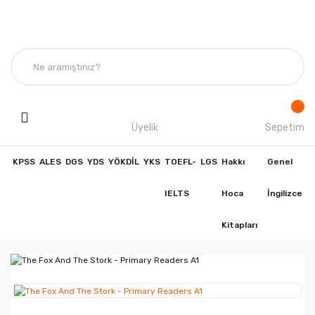
Üyelik
Sepetim
KPSS
ALES
DGS
YDS
YÖKDİL
YKS
TOEFL-
LGS
Hakkı
Genel
IELTS
Hoca
İngilizce
Kitapları