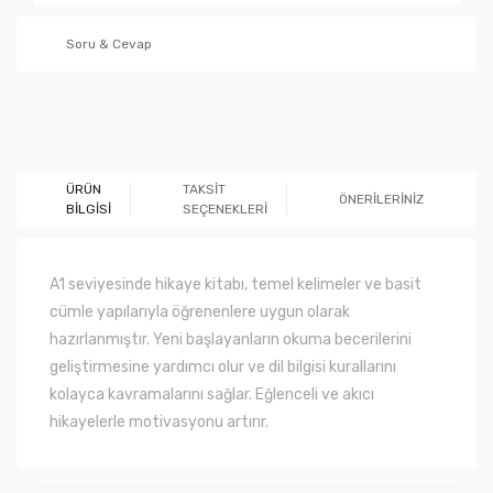
Soru & Cevap
Ürün hakkında henüz soru sorulmamış.
ÜRÜN
TAKSİT
ÖNERİLERİNİZ
BİLGİSİ
SEÇENEKLERİ
Soru Sor
A1 seviyesinde hikaye kitabı, temel kelimeler ve basit
cümle yapılarıyla öğrenenlere uygun olarak
hazırlanmıştır. Yeni başlayanların okuma becerilerini
geliştirmesine yardımcı olur ve dil bilgisi kurallarını
kolayca kavramalarını sağlar. Eğlenceli ve akıcı
hikayelerle motivasyonu artırır.