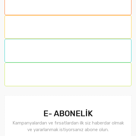
Görüş ve önerileriniz için teşekkür ederiz.
Ürün resmi kalitesiz, bozuk veya görüntülenemiyor.
Ürün açıklamasında eksik bilgiler bulunuyor.
Ürün bilgilerinde hatalar bulunuyor.
Ürün fiyatı diğer sitelerden daha pahalı.
Bu ürüne benzer farklı alternatifler olmalı.
Gönder
E- ABONELİK
Kampanyalardan ve fırsatlardan ilk siz haberdar olmak
ve yararlanmak istiyorsanız abone olun.