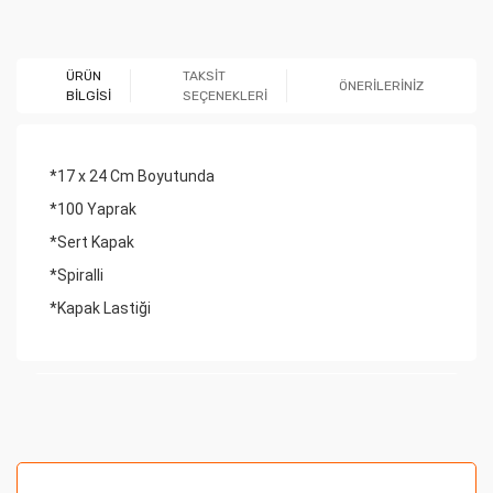
Ürün hakkında henüz soru sorulmamış.
ÜRÜN
TAKSİT
ÖNERİLERİNİZ
BİLGİSİ
SEÇENEKLERİ
Soru Sor
*17 x 24 Cm Boyutunda
*100 Yaprak
*Sert Kapak
*Spiralli
*Kapak Lastiği
Bu ürünün fiyat bilgisi, resim, ürün açıklamalarında ve
diğer konularda yetersiz gördüğünüz noktaları öneri
formunu kullanarak tarafımıza iletebilirsiniz.