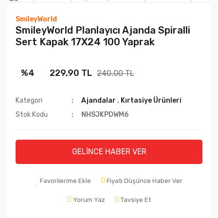
SmileyWorld
SmileyWorld Planlayıcı Ajanda Spiralli
Sert Kapak 17X24 100 Yaprak
%4
229,90 TL
240,00 TL
Kategori
Ajandalar
,
Kırtasiye Ürünleri
Stok Kodu
NHSJKPDWM6
GELİNCE HABER VER
Favorilerime Ekle
Fiyatı Düşünce Haber Ver
Yorum Yaz
Tavsiye Et