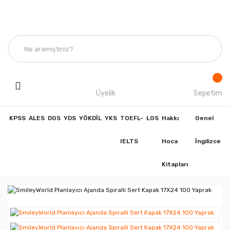
Üyelik
Sepetim
KPSS
ALES
DGS
YDS
YÖKDİL
YKS
TOEFL-
LGS
Hakkı
Genel
IELTS
Hoca
İngilizce
Kitapları