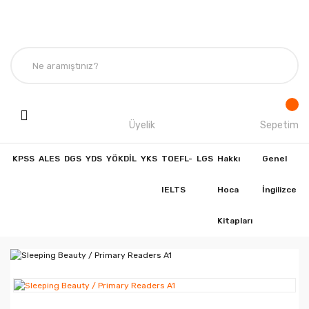
Üyelik
Sepetim
KPSS
ALES
DGS
YDS
YÖKDİL
YKS
TOEFL-
LGS
Hakkı
Genel
IELTS
Hoca
İngilizce
Kitapları