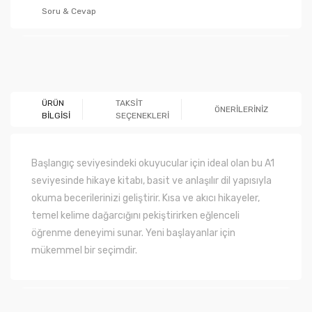
Soru & Cevap
Ürün hakkında henüz soru sorulmamış.
ÜRÜN
TAKSİT
ÖNERİLERİNİZ
BİLGİSİ
SEÇENEKLERİ
Soru Sor
Başlangıç seviyesindeki okuyucular için ideal olan bu A1
seviyesinde hikaye kitabı, basit ve anlaşılır dil yapısıyla
okuma becerilerinizi geliştirir. Kısa ve akıcı hikayeler,
temel kelime dağarcığını pekiştirirken eğlenceli
öğrenme deneyimi sunar. Yeni başlayanlar için
mükemmel bir seçimdir.