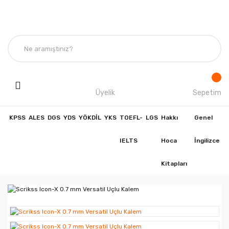
Üyelik
Sepetim
KPSS
ALES
DGS
YDS
YÖKDİL
YKS
TOEFL-
LGS
Hakkı
Genel
IELTS
Hoca
İngilizce
Kitapları