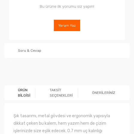
Bu ürüne ilk yorumu siz yapın!
Yorum Yaz
Soru & Cevap
Ürün hakkında henüz soru sorulmamış.
ÜRÜN
TAKSİT
ÖNERİLERİNİZ
BİLGİSİ
SEÇENEKLERİ
Soru Sor
Şık tasarımı, metal gövdesi ve ergonomik yapısıyla
dikkat çeken bu kalem, hem yazım hem de çizim
işlerinizde size eşlik edecek. 0.7 mm uç kalınlığı