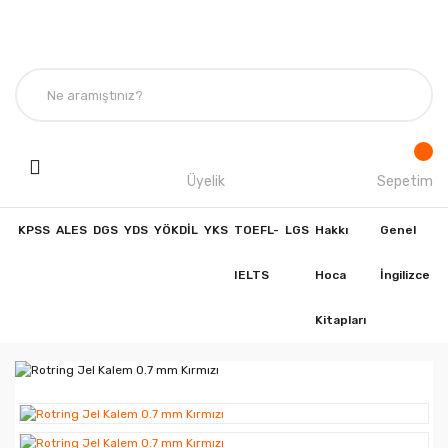
Üyelik
Sepetim
KPSS
ALES
DGS
YDS
YÖKDİL
YKS
TOEFL-
LGS
Hakkı
Genel
IELTS
Hoca
İngilizce
Kitapları