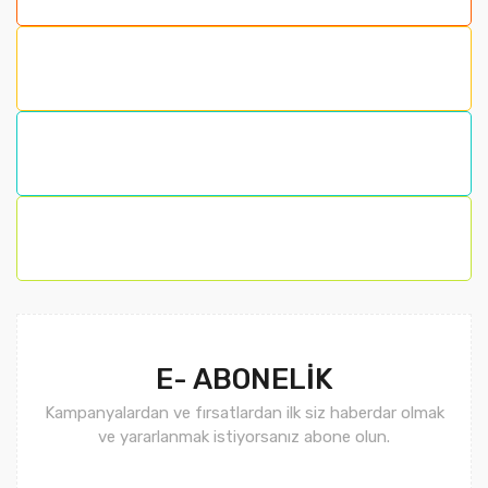
Ürün resmi kalitesiz, bozuk veya görüntülenemiyor.
Ürün açıklamasında eksik bilgiler bulunuyor.
Ürün bilgilerinde hatalar bulunuyor.
Ürün fiyatı diğer sitelerden daha pahalı.
Bu ürüne benzer farklı alternatifler olmalı.
Gönder
E- ABONELİK
Kampanyalardan ve fırsatlardan ilk siz haberdar olmak
ve yararlanmak istiyorsanız abone olun.