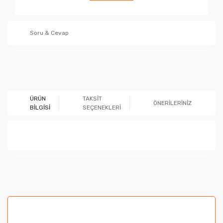
Soru & Cevap
Ürün hakkında henüz soru sorulmamış.
ÜRÜN
TAKSİT
ÖNERİLERİNİZ
BİLGİSİ
SEÇENEKLERİ
Soru Sor
Bu ürünün fiyat bilgisi, resim, ürün açıklamalarında ve
diğer konularda yetersiz gördüğünüz noktaları öneri
formunu kullanarak tarafımıza iletebilirsiniz.
Görüş ve önerileriniz için teşekkür ederiz.