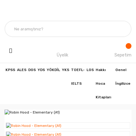
Üyelik
Sepetim
KPSS
ALES
DGS
YDS
YÖKDİL
YKS
TOEFL-
LGS
Hakkı
Genel
IELTS
Hoca
İngilizce
Kitapları