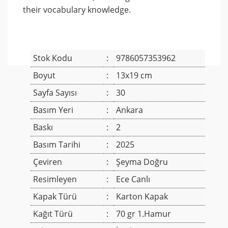
their vocabulary knowledge.
Stok Kodu
:
9786057353962
Boyut
:
13x19 cm
Sayfa Sayısı
:
30
Basım Yeri
:
Ankara
Baskı
:
2
Basım Tarihi
:
2025
Çeviren
:
Şeyma Doğru
Resimleyen
:
Ece Canlı
Kapak Türü
:
Karton Kapak
Kağıt Türü
:
70 gr 1.Hamur