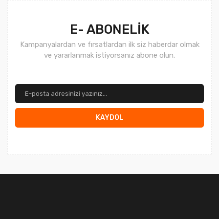
Gönder
E- ABONELİK
Kampanyalardan ve fırsatlardan ilk siz haberdar olmak
ve yararlanmak istiyorsanız abone olun.
KAYDOL