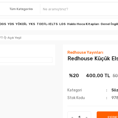
DGS
YDS
YÖKDİL
YKS
TOEFL-IELTS
LGS
Hakkı Hoca Kitapları
Genel İngil
T-İ)-Açık Yeşil
Redhouse Yayınları
Redhouse Küçük Elsö
%20
400,00 TL
50
Kategori
Söz
Stok Kodu
97
SEPE