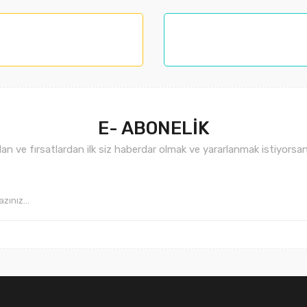
nemiyor.
.
E- ABONELİK
n ve fırsatlardan ilk siz haberdar olmak ve yararlanmak istiyorsan
Gönder