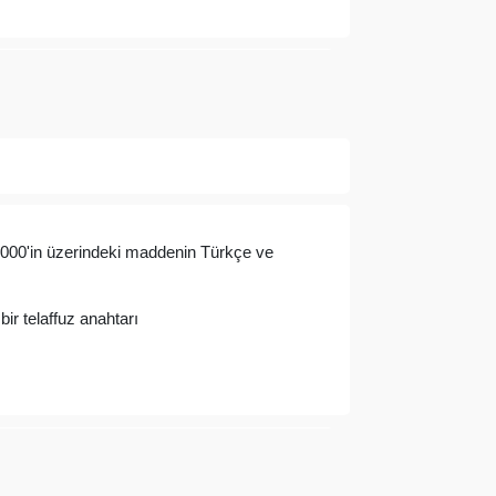
ında henüz soru sorulmamış.
Soru Sor
0.000'in üzerindeki maddenin Türkçe ve
bir telaffuz anahtarı
lanarak tarafımıza iletebilirsiniz.