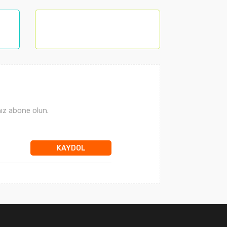
ız abone olun.
KAYDOL