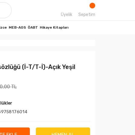
Üyelik
Sepetim
izce
MEB-AGS
ÖABT
Hikaye Kitapları
zlüğü (İ-T/T-İ)-Açık Yeşil
0,00 TL
lükler
89758176014
TE EKLE
HEMEN AL