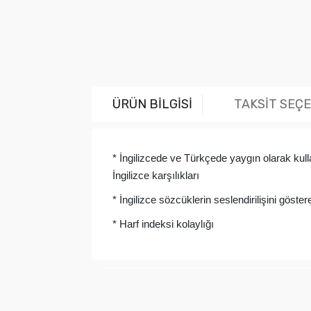
ÜRÜN BİLGİSİ
TAKSİT SEÇ
* İngilizcede ve Türkçede yaygın olarak kul
İngilizce karşılıkları
* İngilizce sözcüklerin seslendirilişini göst
* Harf indeksi kolaylığı
Bu ürünün fiyat bilgisi, resim, ürün açıklama