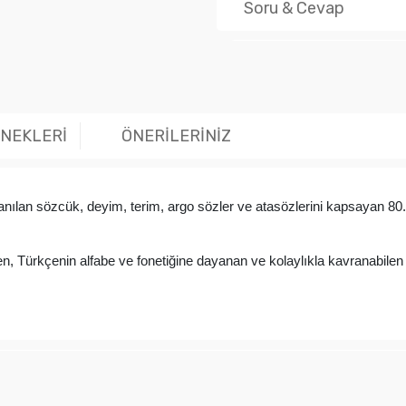
Soru & Cevap
Ürün hakk
ENEKLERİ
ÖNERİLERİNİZ
lanılan sözcük, deyim, terim, argo sözler ve atasözlerini kapsayan 8
eren, Türkçenin alfabe ve fonetiğine dayanan ve kolaylıkla kavranabilen 
larında ve diğer konularda yetersiz gördüğünüz noktaları öneri formunu kul