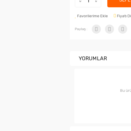
Favorilerime Ekle
Fiyatı 
Paylaş :
YORUMLAR
Bu ürü