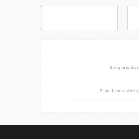
Görüş ve önerileriniz için teşekkür ederiz.
Ürün resmi kalitesiz, bozuk veya görüntüle
Ürün açıklamasında eksik bilgiler bulunuyor
Ürün bilgilerinde hatalar bulunuyor.
Ürün fiyatı diğer sitelerden daha pahalı.
Bu ürüne benzer farklı alternatifler olmalı.
Kampanyalarda