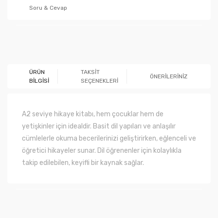
Soru & Cevap
Ürün hakkında henüz soru sorulmamış.
ÜRÜN
TAKSİT
ÖNERİLERİNİZ
BİLGİSİ
SEÇENEKLERİ
Soru Sor
A2 seviye hikaye kitabı, hem çocuklar hem de
yetişkinler için idealdir. Basit dil yapıları ve anlaşılır
cümlelerle okuma becerilerinizi geliştirirken, eğlenceli ve
öğretici hikayeler sunar. Dil öğrenenler için kolaylıkla
takip edilebilen, keyifli bir kaynak sağlar.
Bu ürünün fiyat bilgisi, resim, ürün açıklamalarında ve