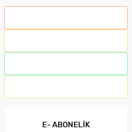
diğer konularda yetersiz gördüğünüz noktaları öneri
formunu kullanarak tarafımıza iletebilirsiniz.
Görüş ve önerileriniz için teşekkür ederiz.
Ürün resmi kalitesiz, bozuk veya görüntülenemiyor.
Ürün açıklamasında eksik bilgiler bulunuyor.
Ürün bilgilerinde hatalar bulunuyor.
Ürün fiyatı diğer sitelerden daha pahalı.
Bu ürüne benzer farklı alternatifler olmalı.
Gönder
E- ABONELİK