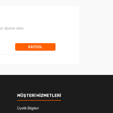
ız abone olun.
KAYDOL
MÜŞTERİ HİZMETLERİ
Üyelik Bilgileri