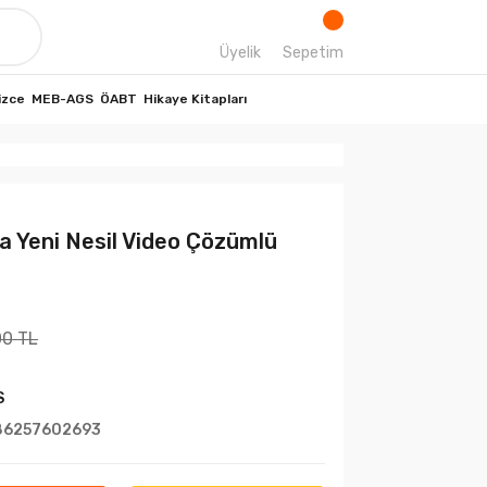
Üyelik
Sepetim
izce
MEB-AGS
ÖABT
Hikaye Kitapları
a Yeni Nesil Video Çözümlü
00 TL
S
86257602693