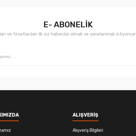
E- ABONELİK
n ve fırsatlardan ilk siz haberdar olmak ve yararlanmak istiyorsan
Gönder
KIMIZDA
ALIŞVERİŞ
zamız
Alışveriş Bilgileri