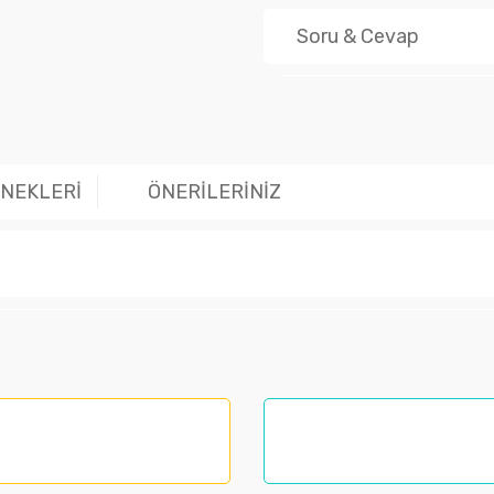
Soru & Cevap
Ürün hakk
ENEKLERİ
ÖNERİLERİNİZ
larında ve diğer konularda yetersiz gördüğünüz noktaları öneri formunu kul
nemiyor.
.