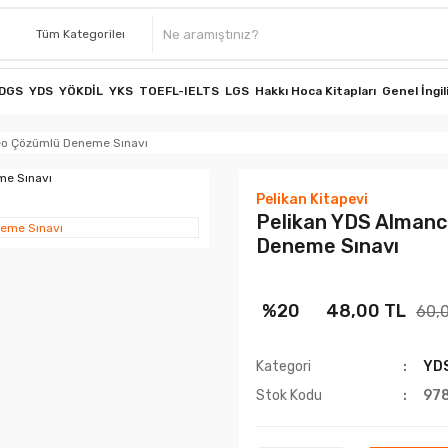
DGS
YDS
YÖKDİL
YKS
TOEFL-IELTS
LGS
Hakkı Hoca Kitapları
Genel İngil
deo Çözümlü Deneme Sınavı
Pelikan Kitapevi
Pelikan YDS Almanc
Deneme Sınavı
%20
48,00 TL
60,
Kategori
YD
Stok Kodu
97