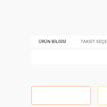
ÜRÜN BİLGİSİ
TAKSİT SEÇ
Bu ürünün fiyat bilgisi, resim, ürün açıklama
Görüş ve önerileriniz için teşekkür ederiz.
Ürün resmi kalitesiz, bozuk veya görüntüle
Ürün açıklamasında eksik bilgiler bulunuyor