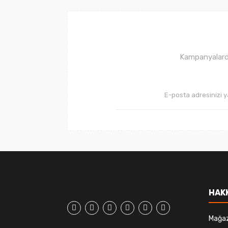
Ürün bilgilerinde hatalar bulunuyor.
Ürün fiyatı diğer sitelerden daha pahalı.
Bu ürüne benzer farklı alternatifler olmalı.
Kampanyalarda
HAK
Mağa