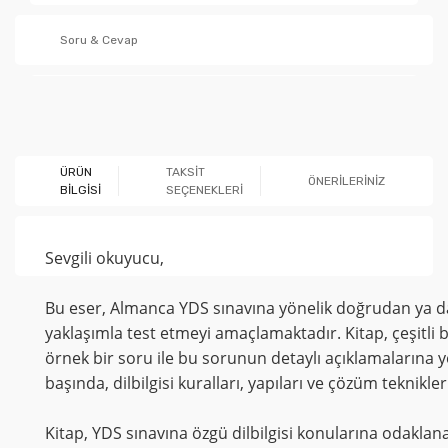
Soru & Cevap
Ürün hakkında henüz soru sorulmamış.
ÜRÜN
TAKSİT
ÖNERİLERİNİZ
BİLGİSİ
SEÇENEKLERİ
Soru Sor
Sevgili okuyucu,
Bu eser, Almanca YDS sınavına yönelik doğrudan ya da d
yaklaşımla test etmeyi amaçlamaktadır. Kitap, çeşitl
örnek bir soru ile bu sorunun detaylı açıklamalarına
başında, dilbilgisi kuralları, yapıları ve çözüm teknikl
Kitap, YDS sınavına özgü dilbilgisi konularına odaklanar