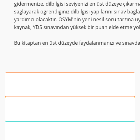
gidermenize, dilbilgisi seviyenizi en üst düzeye çıkar
sağlayarak öğrendiğiniz dilbilgisi yapılarını sınav ba
yardımcı olacaktır. ÖSYM'nin yeni nesil soru tarzına 
kaynak, YDS sınavından yüksek bir puan elde etme yol
Bu kitaptan en üst düzeyde faydalanmanızı ve sınavdan
Bu ürünün fiyat bilgisi, resim, ürün açıklamalarında ve
diğer konularda yetersiz gördüğünüz noktaları öneri
formunu kullanarak tarafımıza iletebilirsiniz.
Görüş ve önerileriniz için teşekkür ederiz.
Ürün resmi kalitesiz, bozuk veya görüntülenemiyor.
Ürün açıklamasında eksik bilgiler bulunuyor.
Ürün bilgilerinde hatalar bulunuyor.
Ürün fiyatı diğer sitelerden daha pahalı.