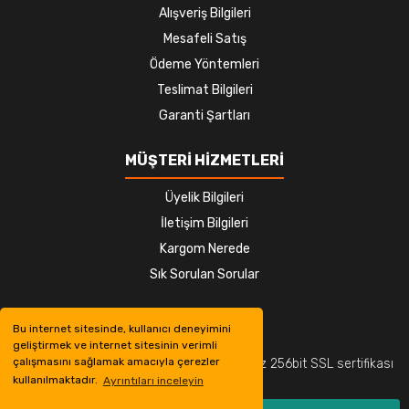
Alışveriş Bilgileri
Mesafeli Satış
Ödeme Yöntemleri
Teslimat Bilgileri
Garanti Şartları
MÜŞTERİ HİZMETLERİ
Üyelik Bilgileri
İletişim Bilgileri
Kargom Nerede
Sık Sorulan Sorular
Bu internet sitesinde, kullanıcı deneyimini
geliştirmek ve internet sitesinin verimli
çalışmasını sağlamak amacıyla çerezler
© Tüm hakları saklıdır. Kredi kartı bilgileriniz 256bit SSL sertifikası
kullanılmaktadır.
Ayrıntıları inceleyin
ile korunmaktadır.