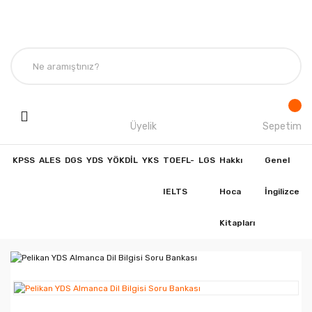
Üyelik
Sepetim
KPSS
ALES
DGS
YDS
YÖKDİL
YKS
TOEFL-
LGS
Hakkı
Genel
IELTS
Hoca
İngilizce
Kitapları