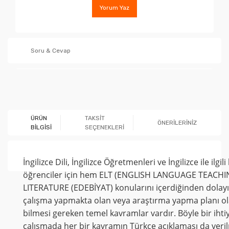
Yorum Yaz
Soru & Cevap
Ürün hakkında henüz soru sorulmamış.
ÜRÜN
TAKSİT
ÖNERİLERİNİZ
BİLGİSİ
SEÇENEKLERİ
Soru Sor
İngilizce Dili, İngilizce Öğretmenleri ve İngilizce ile il
öğrenciler için hem ELT (ENGLISH LANGUAGE TEACHI
LITERATURE (EDEBİYAT) konularını içerdiğinden dolayı ç
çalışma yapmakta olan veya araştırma yapma planı olan 
bilmesi gereken temel kavramlar vardır. Böyle bir iht
çalışmada her bir kavramın Türkçe açıklaması da veril