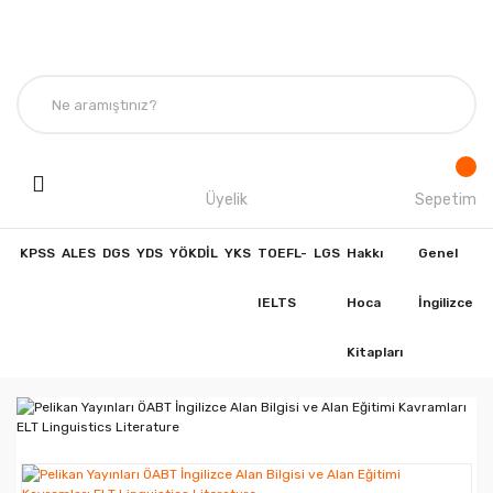
Üyelik
Sepetim
KPSS
ALES
DGS
YDS
YÖKDİL
YKS
TOEFL-
LGS
Hakkı
Genel
IELTS
Hoca
İngilizce
Kitapları