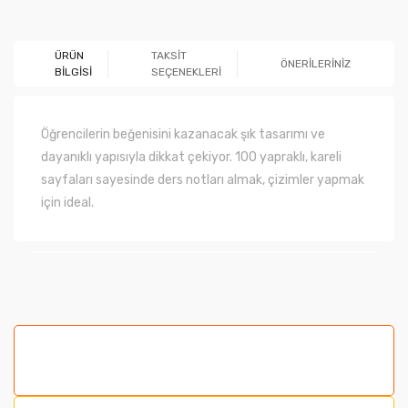
Ürün hakkında henüz soru sorulmamış.
ÜRÜN
TAKSİT
ÖNERİLERİNİZ
BİLGİSİ
SEÇENEKLERİ
Soru Sor
Öğrencilerin beğenisini kazanacak şık tasarımı ve
dayanıklı yapısıyla dikkat çekiyor. 100 yapraklı, kareli
sayfaları sayesinde ders notları almak, çizimler yapmak
için ideal.
Bu ürünün fiyat bilgisi, resim, ürün açıklamalarında ve
diğer konularda yetersiz gördüğünüz noktaları öneri
formunu kullanarak tarafımıza iletebilirsiniz.
Görüş ve önerileriniz için teşekkür ederiz.