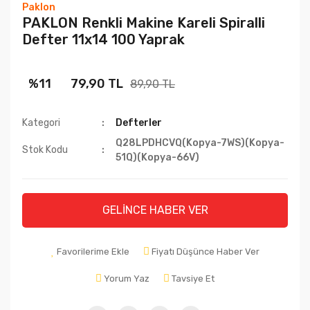
Paklon
PAKLON Renkli Makine Kareli Spiralli
Defter 11x14 100 Yaprak
%11
79,90 TL
89,90 TL
Kategori
Defterler
Q28LPDHCVQ(Kopya-7WS)(Kopya-
Stok Kodu
51Q)(Kopya-66V)
GELİNCE HABER VER
Favorilerime Ekle
Fiyatı Düşünce Haber Ver
Yorum Yaz
Tavsiye Et