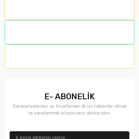
Ürün resmi kalitesiz, bozuk veya görüntülenemiyor.
Ürün açıklamasında eksik bilgiler bulunuyor.
Ürün bilgilerinde hatalar bulunuyor.
Ürün fiyatı diğer sitelerden daha pahalı.
Bu ürüne benzer farklı alternatifler olmalı.
Gönder
E- ABONELİK
Kampanyalardan ve fırsatlardan ilk siz haberdar olmak
ve yararlanmak istiyorsanız abone olun.