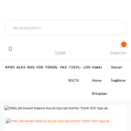
Üyelik
Sepetim
KPSS
ALES
DGS
YDS
YÖKDİL
YKS
TOEFL-
LGS
Hakkı
Genel
IELTS
Hoca
İngilizce
Kitapları