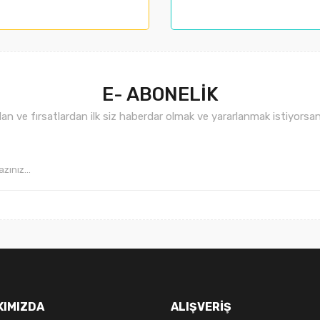
nemiyor.
.
E- ABONELİK
n ve fırsatlardan ilk siz haberdar olmak ve yararlanmak istiyorsan
Gönder
KIMIZDA
ALIŞVERİŞ