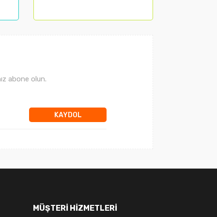
ız abone olun.
KAYDOL
MÜŞTERİ HİZMETLERİ