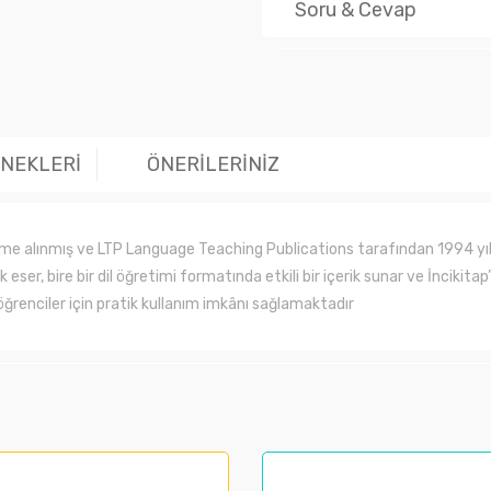
Soru & Cevap
Ürün hakk
ENEKLERİ
ÖNERİLERİNİZ
eme alınmış ve LTP Language Teaching Publications tarafından 1994 yılı
eser, bire bir dil öğretimi formatında etkili bir içerik sunar ve İncikitap
öğrenciler için pratik kullanım imkânı sağlamaktadır
larında ve diğer konularda yetersiz gördüğünüz noktaları öneri formunu kul