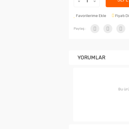
Favorilerime Ekle
Fiyatı 
Paylaş :
YORUMLAR
Bu ürü