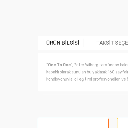
ÜRÜN BİLGİSİ
TAKSİT SEÇ
“
One To One
”, Peter Wilberg tarafından kal
kapaklı olarak sunulan bu yaklaşık 160 sayfalık 
kondisyonuyla, dil eğitimi profesyonelleri ve 
Bu ürünün fiyat bilgisi, resim, ürün açıklama
Görüş ve önerileriniz için teşekkür ederiz.