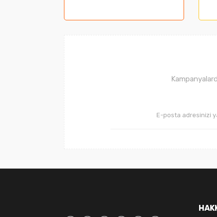
Ürün resmi kalitesiz, bozuk veya görüntüle
Ürün açıklamasında eksik bilgiler bulunuyor
Ürün bilgilerinde hatalar bulunuyor.
Ürün fiyatı diğer sitelerden daha pahalı.
Bu ürüne benzer farklı alternatifler olmalı.
Kampanyalarda
HAK