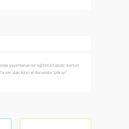
ında henüz soru sorulmamış.
Soru Sor
nda yayımlanan bir eğitim kitabıdır; karton
’ta yer alan ikinci el durumda “çok iyi”
lanarak tarafımıza iletebilirsiniz.