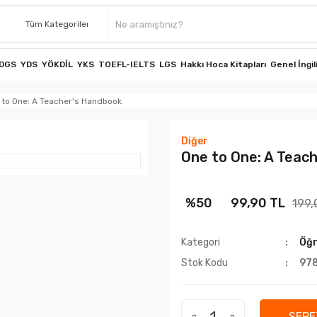
DGS
YDS
YÖKDİL
YKS
TOEFL-IELTS
LGS
Hakkı Hoca Kitapları
Genel İngil
 to One: A Teacher's Handbook
Diğer
One to One: A Teac
%50
99,90 TL
199,
Kategori
Öğr
Stok Kodu
97
SEPE