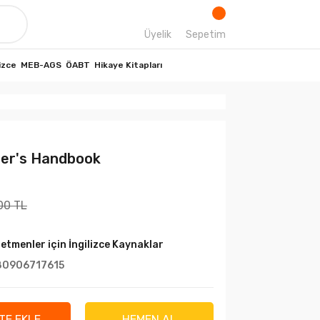
Üyelik
Sepetim
izce
MEB-AGS
ÖABT
Hikaye Kitapları
her's Handbook
00 TL
etmenler için İngilizce Kaynaklar
80906717615
TE EKLE
HEMEN AL