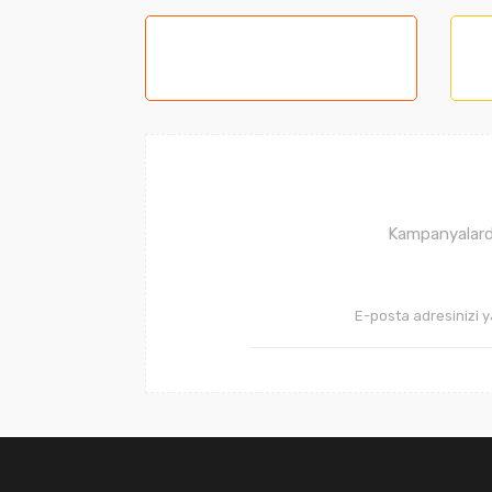
Görüş ve önerileriniz için teşekkür ederiz.
Ürün resmi kalitesiz, bozuk veya görüntüle
Ürün açıklamasında eksik bilgiler bulunuyor
Ürün bilgilerinde hatalar bulunuyor.
Ürün fiyatı diğer sitelerden daha pahalı.
Bu ürüne benzer farklı alternatifler olmalı.
Kampanyalarda