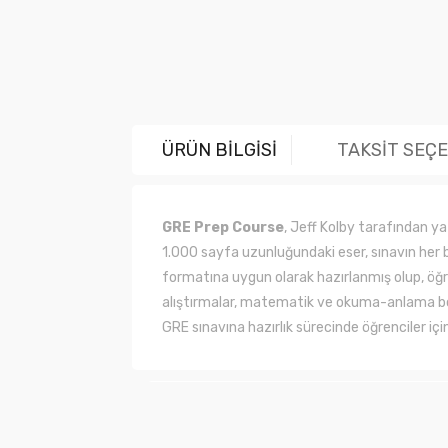
ÜRÜN BİLGİSİ
TAKSİT SEÇ
GRE Prep Course
,
Jeff Kolby tarafından ya
1.000 sayfa uzunluğundaki eser, sınavın her b
formatına uygun olarak hazırlanmış olup, öğr
alıştırmalar, matematik ve okuma-anlama bölüm
GRE sınavına hazırlık sürecinde öğrenciler için
Bu ürünün fiyat bilgisi, resim, ürün açıklama