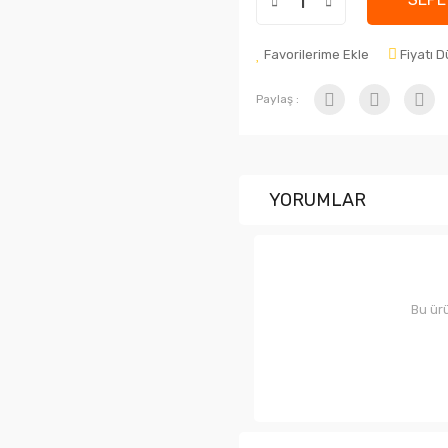
Favorilerime Ekle
Fiyatı 
Paylaş :
YORUMLAR
Bu ürü