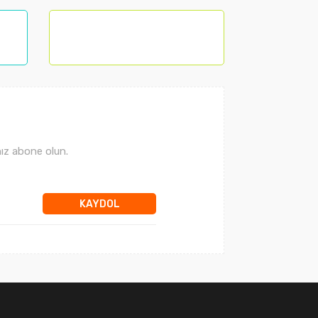
ız abone olun.
KAYDOL