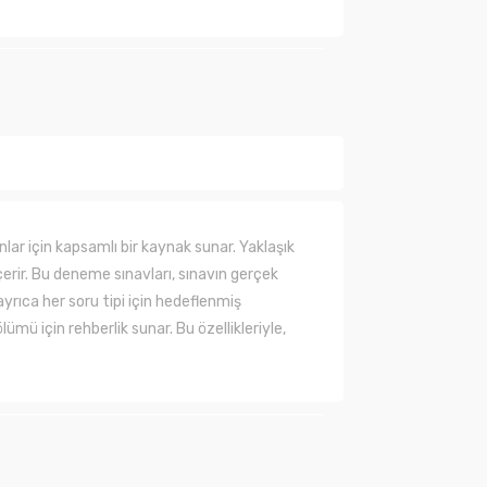
ında henüz soru sorulmamış.
Soru Sor
lar için kapsamlı bir kaynak sunar.
Yaklaşık
erir.
Bu deneme sınavları, sınavın gerçek
ayrıca her soru tipi için hedeflenmiş
lümü için rehberlik sunar.
Bu özellikleriyle,
lanarak tarafımıza iletebilirsiniz.