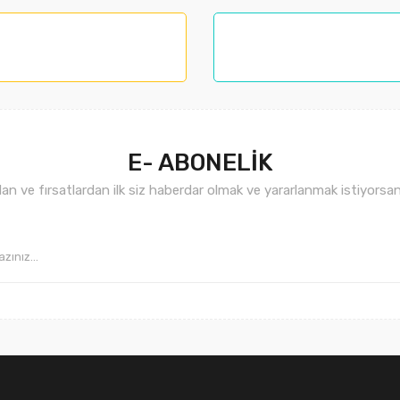
nemiyor.
.
E- ABONELİK
n ve fırsatlardan ilk siz haberdar olmak ve yararlanmak istiyorsan
Gönder