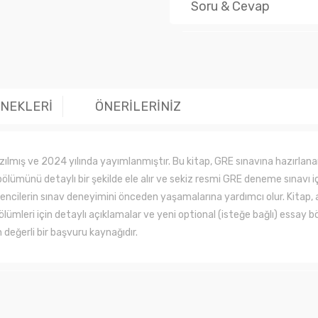
Soru & Cevap
Ürün hakk
ENEKLERİ
ÖNERİLERİNİZ
zılmış ve 2024 yılında yayımlanmıştır.
Bu kitap, GRE sınavına hazırlanan
ölümünü detaylı bir şekilde ele alır ve sekiz resmi GRE deneme sınavı iç
encilerin sınav deneyimini önceden yaşamalarına yardımcı olur.
Kitap, 
leri için detaylı açıklamalar ve yeni optional (isteğe bağlı) essay bö
 değerli bir başvuru kaynağıdır.
larında ve diğer konularda yetersiz gördüğünüz noktaları öneri formunu kul