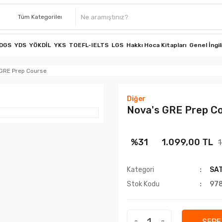
DGS
YDS
YÖKDİL
YKS
TOEFL-IELTS
LGS
Hakkı Hoca Kitapları
Genel İngil
GRE Prep Course
Diğer
Nova's GRE Prep C
%31
1.099,00 TL
1
Kategori
SAT
Stok Kodu
97
SEPE