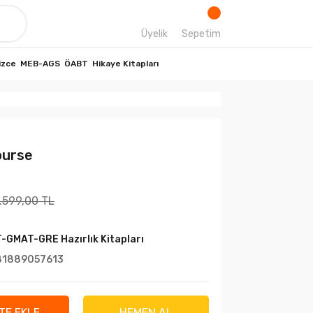
Üyelik
Sepetim
izce
MEB-AGS
ÖABT
Hikaye Kitapları
ourse
.599,00 TL
-GMAT-GRE Hazırlık Kitapları
81889057613
TE EKLE
HEMEN AL