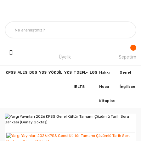
Üyelik
Sepetim
KPSS
ALES
DGS
YDS
YÖKDİL
YKS
TOEFL-
LGS
Hakkı
Genel
IELTS
Hoca
İngilizce
Kitapları