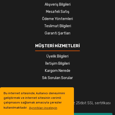
Alışveriş Bilgileri
Mesafeli Satış
Ödeme Yöntemleri
Teslimat Bilgileri
Garanti Şartları
MÜŞTERİ HİZMETLERİ
Üyelik Bilgileri
İletişim Bilgileri
Kargom Nerede
Sık Sorulan Sorular
Bu internet sitesinde, kullanıcı deneyimini
geliştirmek ve internet sitesinin verimli
çalışmasını sağlamak amacıyla çerezler
© Tüm hakları saklıdır. Kredi kartı bilgileriniz 256bit SSL sertifikası
kullanılmaktadır.
Ayrıntıları inceleyin
ile korunmaktadır.