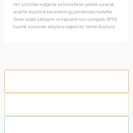
net çözümler eşliğinde sistematik bir şekilde sunarak
analitik düşünme becerilerini güçlendirmeyi hedefler.
Sınav odaklı yaklaşımı ve kapsamlı soru içeriğiyle, KPSS
hazırlık sürecinde adaylara sağlam bir temel oluşturur.
Bu ürünün fiyat bilgisi, resim, ürün açıklamalarında ve
diğer konularda yetersiz gördüğünüz noktaları öneri
formunu kullanarak tarafımıza iletebilirsiniz.
Görüş ve önerileriniz için teşekkür ederiz.
Ürün resmi kalitesiz, bozuk veya görüntülenemiyor.
Ürün açıklamasında eksik bilgiler bulunuyor.
Ürün bilgilerinde hatalar bulunuyor.
Ürün fiyatı diğer sitelerden daha pahalı.