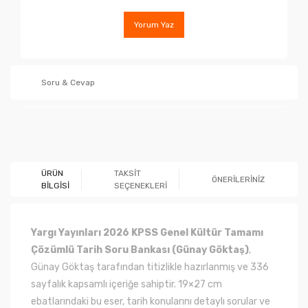
Yorum Yaz
Soru & Cevap
Ürün hakkında henüz soru sorulmamış.
ÜRÜN
TAKSİT
ÖNERİLERİNİZ
BİLGİSİ
SEÇENEKLERİ
Soru Sor
Yargı Yayınları 2026 KPSS Genel Kültür Tamamı
Çözümlü Tarih Soru Bankası (Günay Göktaş)
,
Günay Göktaş tarafından titizlikle hazırlanmış ve 336
sayfalık kapsamlı içeriğe sahiptir. 19×27 cm
ebatlarındaki bu eser, tarih konularını detaylı sorular ve