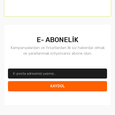
Gönder
E- ABONELİK
Kampanyalardan ve fırsatlardan ilk siz haberdar olmak
ve yararlanmak istiyorsanız abone olun.
KAYDOL