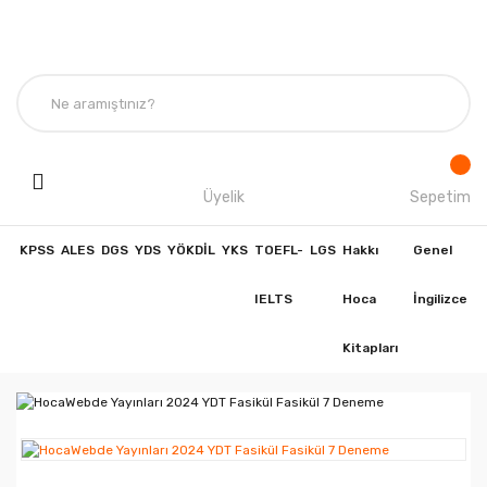
Üyelik
Sepetim
KPSS
ALES
DGS
YDS
YÖKDİL
YKS
TOEFL-
LGS
Hakkı
Genel
IELTS
Hoca
İngilizce
Kitapları