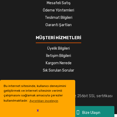
Mesafeli Satış
Ödeme Yöntemleri
Teslimat Bilgileri
Garanti Şartları
MÜŞTERİ HİZMETLERİ
Üyelik Bilgileri
İletişim Bilgileri
Kargom Nerede
Sık Sorulan Sorular
Bu internet sitesinde, kullanıcı deneyimini
geliştirmek ve internet sitesinin verimli
çalışmasını sağlamak amacıyla çerezler
© Tüm hakları saklıdır. Kredi kartı bilgileriniz 256bit SSL sertifikası
kullanılmaktadır.
Ayrıntıları inceleyin
ile korunmaktadır.
X
Bize Ulaşın