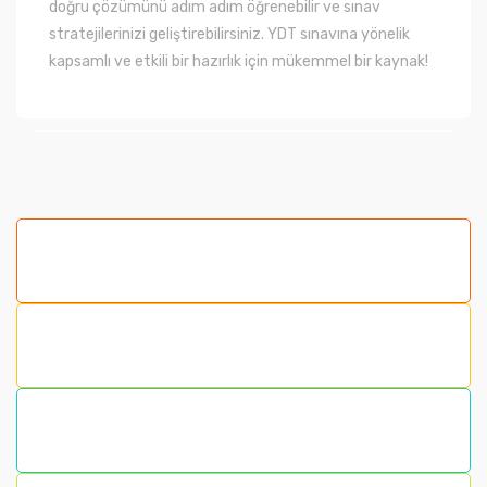
doğru çözümünü adım adım öğrenebilir ve sınav
stratejilerinizi geliştirebilirsiniz. YDT sınavına yönelik
kapsamlı ve etkili bir hazırlık için mükemmel bir kaynak!
Bu ürünün fiyat bilgisi, resim, ürün açıklamalarında ve
diğer konularda yetersiz gördüğünüz noktaları öneri
formunu kullanarak tarafımıza iletebilirsiniz.
Görüş ve önerileriniz için teşekkür ederiz.
Ürün resmi kalitesiz, bozuk veya görüntülenemiyor.
Ürün açıklamasında eksik bilgiler bulunuyor.
Ürün bilgilerinde hatalar bulunuyor.
Ürün fiyatı diğer sitelerden daha pahalı.
Bu ürüne benzer farklı alternatifler olmalı.