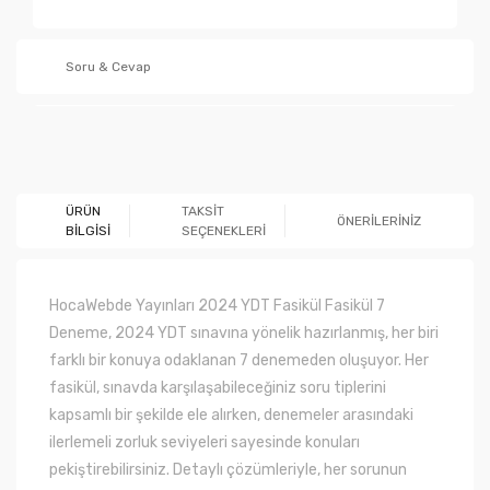
Soru & Cevap
Ürün hakkında henüz soru sorulmamış.
ÜRÜN
TAKSİT
ÖNERİLERİNİZ
BİLGİSİ
SEÇENEKLERİ
Soru Sor
HocaWebde Yayınları 2024 YDT Fasikül Fasikül 7
Deneme, 2024 YDT sınavına yönelik hazırlanmış, her biri
farklı bir konuya odaklanan 7 denemeden oluşuyor. Her
fasikül, sınavda karşılaşabileceğiniz soru tiplerini
kapsamlı bir şekilde ele alırken, denemeler arasındaki
ilerlemeli zorluk seviyeleri sayesinde konuları
pekiştirebilirsiniz. Detaylı çözümleriyle, her sorunun