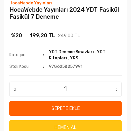
HocaWebde Yayınları
HocaWebde Yayınları 2024 YDT Fasikül
Fasikül 7 Deneme
%20
199,20 TL
249,00 TL
YDT Deneme Sınavları
,
YDT
Kategori
Kitapları
,
YKS
Stok Kodu
9786258257991
SEPETE EKLE
HEMEN AL