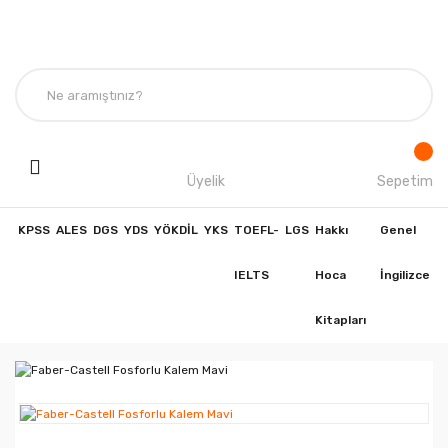
Üyelik
Sepetim
KPSS
ALES
DGS
YDS
YÖKDİL
YKS
TOEFL-
LGS
Hakkı
Genel
IELTS
Hoca
İngilizce
Kitapları