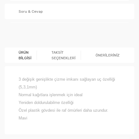
Soru & Cevap
Ürün hakkında henüz soru sorulmamış.
ÜRÜN
TAKSİT
ÖNERİLERİNİZ
BİLGİSİ
SEÇENEKLERİ
Soru Sor
3 değişik genişlikte çizme imkanı sağlayan uç özelliği
(5,3,1mm)
Normal kağıtlara işlenmek için ideal
Yeniden doldurulabilme özelliği
Özel plastik gövdesi ile raf ömürleri daha uzundur.
Mavi