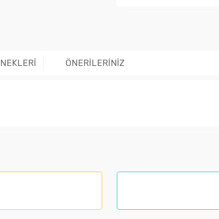
Ürün hakk
ENEKLERİ
ÖNERİLERİNİZ
larında ve diğer konularda yetersiz gördüğünüz noktaları öneri formunu kul
nemiyor.
.