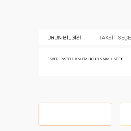
ÜRÜN BİLGİSİ
TAKSİT SEÇ
FABER CASTELL KALEM UCU 0.5 MM 1 ADET
Bu ürünün fiyat bilgisi, resim, ürün açıklama
Görüş ve önerileriniz için teşekkür ederiz.
Ürün resmi kalitesiz, bozuk veya görüntüle
Ürün açıklamasında eksik bilgiler bulunuyor