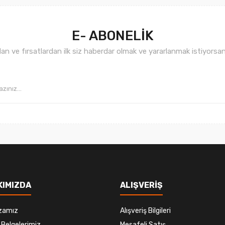
E- ABONELİK
n ve fırsatlardan ilk siz haberdar olmak ve yararlanmak istiyorsan
Gönder
KIMIZDA
ALIŞVERİŞ
zamız
Alışveriş Bilgileri
 Belgelerimiz
Mesafeli Satış