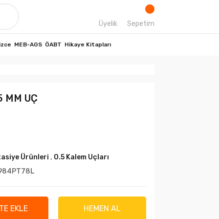
Üyelik
Sepetim
izce
MEB-AGS
ÖABT
Hikaye Kitapları
5 MM UÇ
tasiye Ürünleri
,
0.5 Kalem Uçları
984PT78L
TE EKLE
HEMEN AL