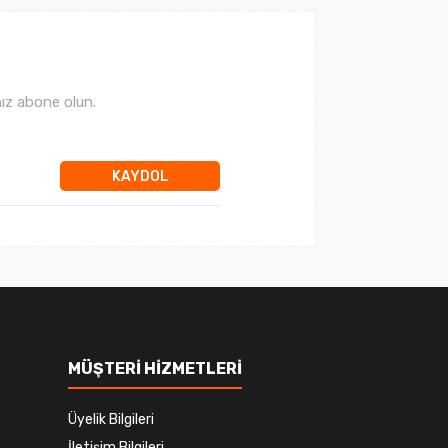
ız abone olun.
KAYDOL
MÜŞTERİ HİZMETLERİ
Üyelik Bilgileri
İletişim Bilgileri