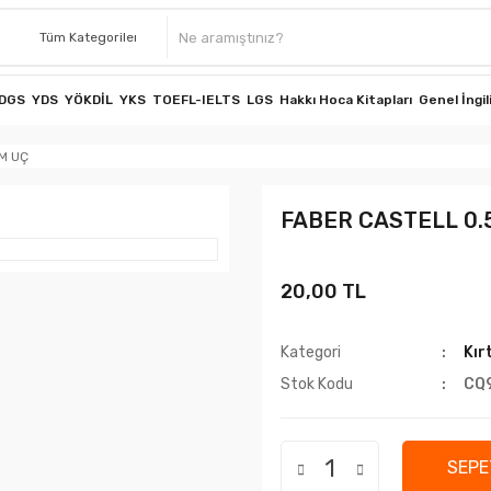
DGS
YDS
YÖKDİL
YKS
TOEFL-IELTS
LGS
Hakkı Hoca Kitapları
Genel İngil
M UÇ
FABER CASTELL 0.
20,00 TL
Kategori
Kır
Stok Kodu
CQ
SEPE