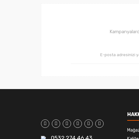
Ürün bilgilerinde hatalar bulunuyor.
Ürün fiyatı diğer sitelerden daha pahalı.
Bu ürüne benzer farklı alternatifler olmalı.
Kampanyalarda
HAK
Mağa
0532 274 46 43
Kalite