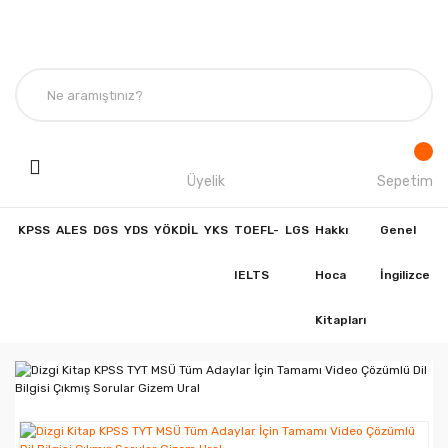
Üyelik
Sepetim
KPSS
ALES
DGS
YDS
YÖKDİL
YKS
TOEFL-
LGS
Hakkı
Genel
IELTS
Hoca
İngilizce
Kitapları