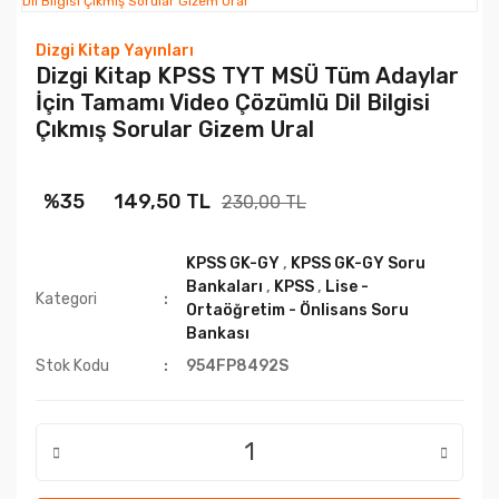
Dizgi Kitap Yayınları
Dizgi Kitap KPSS TYT MSÜ Tüm Adaylar
İçin Tamamı Video Çözümlü Dil Bilgisi
Çıkmış Sorular Gizem Ural
%35
149,50 TL
230,00 TL
KPSS GK-GY
,
KPSS GK-GY Soru
Bankaları
,
KPSS
,
Lise -
Kategori
Ortaöğretim - Önlisans Soru
Bankası
Stok Kodu
954FP8492S