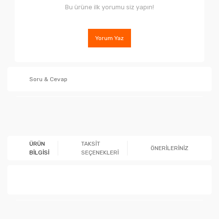
Bu ürüne ilk yorumu siz yapın!
Yorum Yaz
Soru & Cevap
Ürün hakkında henüz soru sorulmamış.
ÜRÜN
TAKSİT
ÖNERİLERİNİZ
BİLGİSİ
SEÇENEKLERİ
Soru Sor