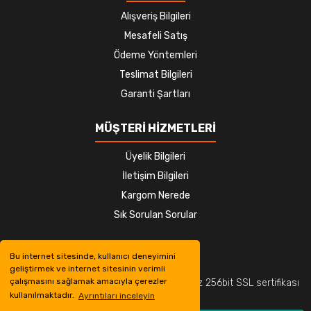
Alışveriş Bilgileri
Mesafeli Satış
Ödeme Yöntemleri
Teslimat Bilgileri
Garanti Şartları
MÜŞTERİ HİZMETLERİ
Üyelik Bilgileri
İletişim Bilgileri
Kargom Nerede
Sık Sorulan Sorular
Bu internet sitesinde, kullanıcı deneyimini
geliştirmek ve internet sitesinin verimli
çalışmasını sağlamak amacıyla çerezler
© Tüm hakları saklıdır. Kredi kartı bilgileriniz 256bit SSL sertifikası
kullanılmaktadır.
Ayrıntıları inceleyin
ile korunmaktadır.