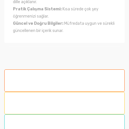
dille açıklanır.
Pratik Çalışma Sistemi:
Kısa sürede çok şey
öğrenmenizi sağlar.
Güncel ve Doğru Bilgiler:
Müfredata uygun ve sürekli
güncellenen bir içerik sunar.
Bu ürünün fiyat bilgisi, resim, ürün açıklamalarında ve
diğer konularda yetersiz gördüğünüz noktaları öneri
formunu kullanarak tarafımıza iletebilirsiniz.
Görüş ve önerileriniz için teşekkür ederiz.
Ürün resmi kalitesiz, bozuk veya görüntülenemiyor.
Ürün açıklamasında eksik bilgiler bulunuyor.
Ürün bilgilerinde hatalar bulunuyor.
Ürün fiyatı diğer sitelerden daha pahalı.