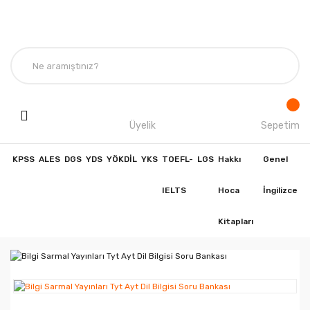
Üyelik
Sepetim
KPSS
ALES
DGS
YDS
YÖKDİL
YKS
TOEFL-
LGS
Hakkı
Genel
IELTS
Hoca
İngilizce
Kitapları