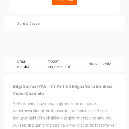
Soru & Cevap
Ürün hakkında henüz soru sorulmamış.
ÜRÜN
TAKSİT
ÖNERİLERİNİZ
BİLGİSİ
SEÇENEKLERİ
Soru Sor
Bilgi Sarmal YKS TYT AYT Dil Bilgisi Soru Bankası
Video Çözümlü
YKS sınavına hazırlanan öğrencilerin en büyük
yardımcısı olacak bu kapsamlı soru bankası, dil bilgisi
konusundaki tüm eksiklerinizi gidermenize ve sınavda
yüksek bir puan almanıza yardımcı olacaktır. Kitapta yer