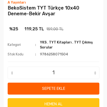
A Yayınları
BekoSistem TYT Türkçe 10x40
Deneme-Bekir Avşar
%25
119,25 TL
159,00 TL
YKS
,
TYT Kitapları
,
TYT Çıkmış
Kategori
Sorular
Stok Kodu
9786258071504
SEPETE EKLE
HEMEN AL