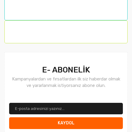
Ürün fiyatı diğer sitelerden daha pahalı.
Bu ürüne benzer farklı alternatifler olmalı.
Gönder
E- ABONELİK
Kampanyalardan ve fırsatlardan ilk siz haberdar olmak
ve yararlanmak istiyorsanız abone olun.
KAYDOL