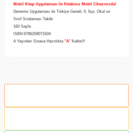
Mobil Kitap Uygulaması ile Kitabınız Mobil Cihazınızda!
Denemix Uygulaması ile Türkiye Geneli, İl, İlçe, Okul ve
Sınıf Sıralaması Takibi
160 Sayfa
ISBN:9786258071504
A Yayınları Sınava Hazırlıkta
"A"
Kalite!!!
Bu ürünün fiyat bilgisi, resim, ürün açıklamalarında ve
diğer konularda yetersiz gördüğünüz noktaları öneri
formunu kullanarak tarafımıza iletebilirsiniz.
Görüş ve önerileriniz için teşekkür ederiz.
Ürün resmi kalitesiz, bozuk veya görüntülenemiyor.
Ürün açıklamasında eksik bilgiler bulunuyor.
Ürün bilgilerinde hatalar bulunuyor.