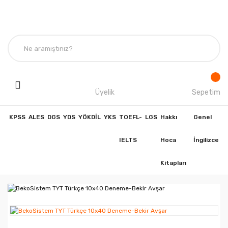
Üyelik
Sepetim
KPSS
ALES
DGS
YDS
YÖKDİL
YKS
TOEFL-
LGS
Hakkı
Genel
IELTS
Hoca
İngilizce
Kitapları