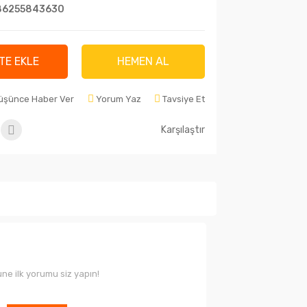
86255843630
TE EKLE
HEMEN AL
Düşünce Haber Ver
Yorum Yaz
Tavsiye Et
Karşılaştır
ne ilk yorumu siz yapın!