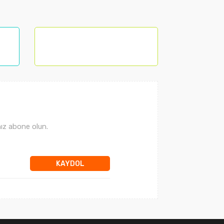
lanarak tarafımıza iletebilirsiniz.
ız abone olun.
KAYDOL