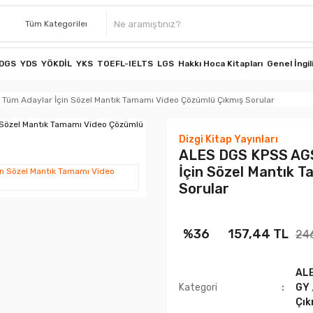
DGS
YDS
YÖKDİL
YKS
TOEFL-IELTS
LGS
Hakkı Hoca Kitapları
Genel İngil
üm Adaylar İçin Sözel Mantık Tamamı Video Çözümlü Çıkmış Sorular
Dizgi Kitap Yayınları
ALES DGS KPSS AGS
İçin Sözel Mantık 
Sorular
%36
157,44 TL
24
AL
Kategori
GY
Çık