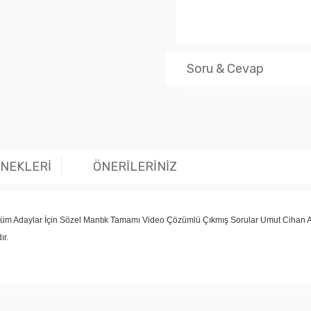
Soru & Cevap
Ürün hakk
ENEKLERİ
ÖNERİLERİNİZ
 Adaylar İçin Sözel Mantık Tamamı Video Çözümlü Çıkmış Sorular Umut Cihan A
ır.