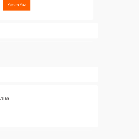
Yorum Yaz
ında henüz soru sorulmamış.
Soru Sor
rslan