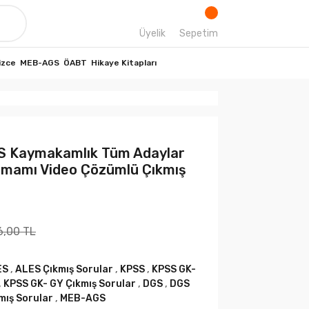
Üyelik
Sepetim
izce
MEB-AGS
ÖABT
Hikaye Kitapları
 Kaymakamlık Tüm Adaylar
Tamamı Video Çözümlü Çıkmış
6,00 TL
ES
,
ALES Çıkmış Sorular
,
KPSS
,
KPSS GK-
,
KPSS GK- GY Çıkmış Sorular
,
DGS
,
DGS
mış Sorular
,
MEB-AGS