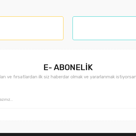
larında ve diğer konularda yetersiz gördüğünüz noktaları öneri formunu kul
nemiyor.
.
E- ABONELİK
n ve fırsatlardan ilk siz haberdar olmak ve yararlanmak istiyorsan
Gönder