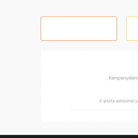
Bu ürünün fiyat bilgisi, resim, ürün açıklama
Görüş ve önerileriniz için teşekkür ederiz.
Ürün resmi kalitesiz, bozuk veya görüntüle
Ürün açıklamasında eksik bilgiler bulunuyor
Ürün bilgilerinde hatalar bulunuyor.
Ürün fiyatı diğer sitelerden daha pahalı.
Bu ürüne benzer farklı alternatifler olmalı.
Kampanyalarda