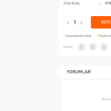
Stok Kodu
97
SEPE
Favorilerime Ekle
Fiyatı 
Paylaş :
YORUMLAR
Bu ürü