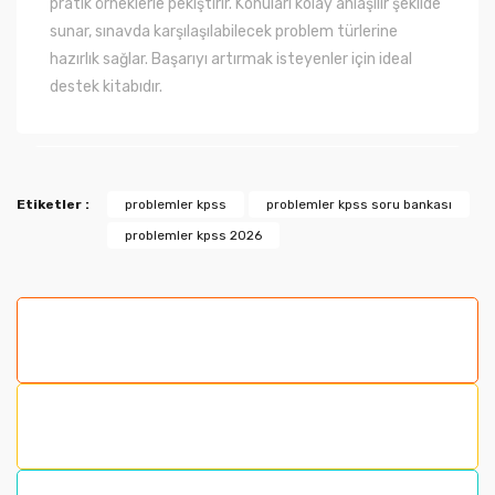
pratik örneklerle pekiştirir. Konuları kolay anlaşılır şekilde
sunar, sınavda karşılaşılabilecek problem türlerine
hazırlık sağlar. Başarıyı artırmak isteyenler için ideal
destek kitabıdır.
Bu ürünün fiyat bilgisi, resim, ürün açıklamalarında ve
Etiketler :
problemler kpss
problemler kpss soru bankası
diğer konularda yetersiz gördüğünüz noktaları öneri
problemler kpss 2026
formunu kullanarak tarafımıza iletebilirsiniz.
Görüş ve önerileriniz için teşekkür ederiz.
Ürün resmi kalitesiz, bozuk veya görüntülenemiyor.
Ürün açıklamasında eksik bilgiler bulunuyor.
Ürün bilgilerinde hatalar bulunuyor.
Ürün fiyatı diğer sitelerden daha pahalı.
Bu ürüne benzer farklı alternatifler olmalı.