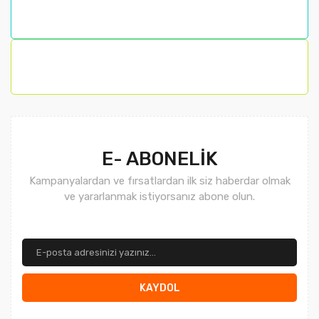
Gönder
E- ABONELİK
Kampanyalardan ve fırsatlardan ilk siz haberdar olmak
ve yararlanmak istiyorsanız abone olun.
KAYDOL