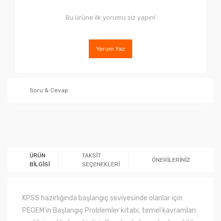
Bu ürüne ilk yorumu siz yapın!
Yorum Yaz
Soru & Cevap
Ürün hakkında henüz soru sorulmamış.
ÜRÜN
TAKSİT
ÖNERİLERİNİZ
BİLGİSİ
SEÇENEKLERİ
Soru Sor
KPSS hazırlığında başlangıç seviyesinde olanlar için
PEGEM'in Başlangıç Problemler kitabı, temel kavramları