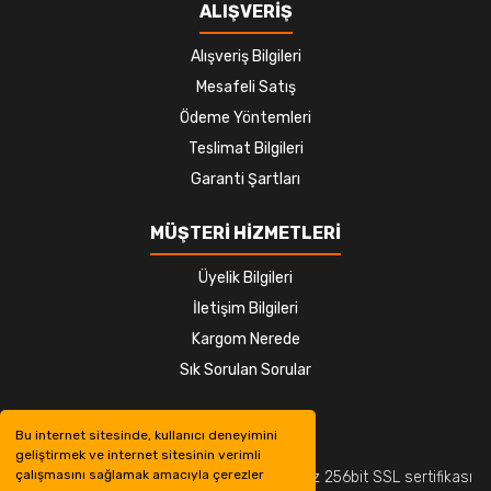
ALIŞVERİŞ
Alışveriş Bilgileri
Mesafeli Satış
Ödeme Yöntemleri
Teslimat Bilgileri
Garanti Şartları
MÜŞTERİ HİZMETLERİ
Üyelik Bilgileri
İletişim Bilgileri
Kargom Nerede
Sık Sorulan Sorular
Bu internet sitesinde, kullanıcı deneyimini
geliştirmek ve internet sitesinin verimli
çalışmasını sağlamak amacıyla çerezler
© Tüm hakları saklıdır. Kredi kartı bilgileriniz 256bit SSL sertifikası