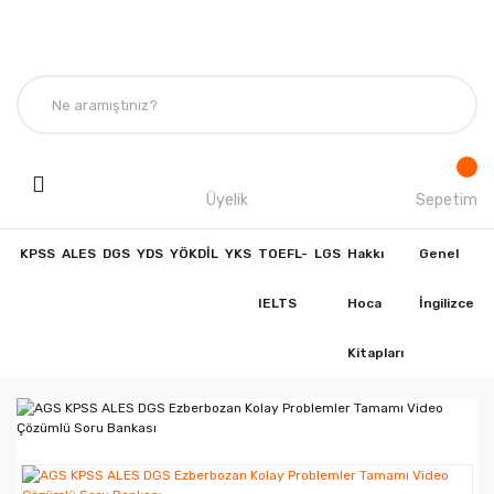
Üyelik
Sepetim
KPSS
ALES
DGS
YDS
YÖKDİL
YKS
TOEFL-
LGS
Hakkı
Genel
IELTS
Hoca
İngilizce
Kitapları