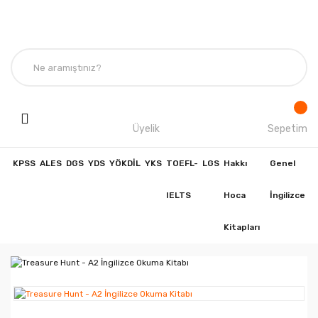
Üyelik
Sepetim
KPSS
ALES
DGS
YDS
YÖKDİL
YKS
TOEFL-
LGS
Hakkı
Genel
IELTS
Hoca
İngilizce
Kitapları