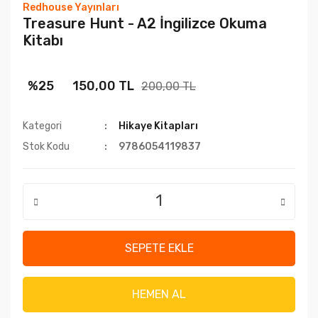
Redhouse Yayınları
Treasure Hunt - A2 İngilizce Okuma
Kitabı
%25
150,00 TL
200,00 TL
Kategori
Hikaye Kitapları
Stok Kodu
9786054119837
SEPETE EKLE
HEMEN AL