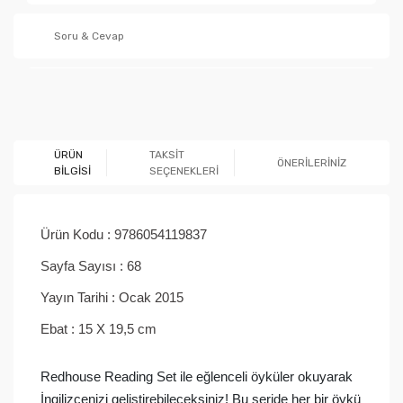
Soru & Cevap
Ürün hakkında henüz soru sorulmamış.
ÜRÜN
TAKSİT
ÖNERİLERİNİZ
BİLGİSİ
SEÇENEKLERİ
Soru Sor
Ürün Kodu :
9786054119837
Sayfa Sayısı :
68
Yayın Tarihi :
Ocak 2015
Ebat :
15 X 19,5 cm
Redhouse Reading Set ile eğlenceli öyküler okuyarak
İngilizcenizi geliştirebileceksiniz! Bu seride her bir öykü