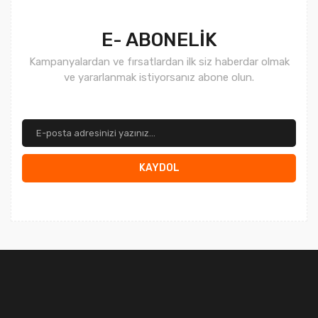
Gönder
E- ABONELİK
Kampanyalardan ve fırsatlardan ilk siz haberdar olmak
ve yararlanmak istiyorsanız abone olun.
KAYDOL