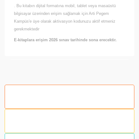
. Bu kitabın dijital formatına mobil, tablet veya masaüstü
bilgisayar üzerinden erişim sağlamak için Arti Pegem
Kampüs'e üye olarak aktivasyon kodunuzu aktif etmeniz
gerekmektedir
E-kitaplara erişim 2026 sınav tarihinde sona erecektir.
Bu ürünün fiyat bilgisi, resim, ürün açıklamalarında ve
diğer konularda yetersiz gördüğünüz noktaları öneri
formunu kullanarak tarafımıza iletebilirsiniz.
Görüş ve önerileriniz için teşekkür ederiz.
Ürün resmi kalitesiz, bozuk veya görüntülenemiyor.
Ürün açıklamasında eksik bilgiler bulunuyor.
Ürün bilgilerinde hatalar bulunuyor.