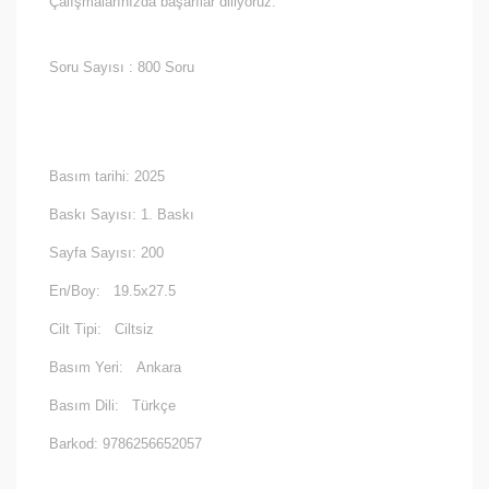
Çalışmalarınızda başarılar diliyoruz.
Soru Sayısı : 800 Soru
Basım tarihi:
2025
Baskı Sayısı: 1. Baskı
Sayfa Sayısı:
200
En/Boy:
19.5x27.5
Cilt Tipi:
Ciltsiz
Basım Yeri:
Ankara
Basım Dili:
Türkçe
Barkod: 9786256652057