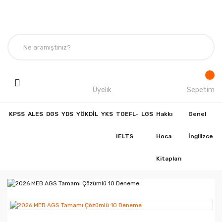
Üyelik
Sepetim
KPSS
ALES
DGS
YDS
YÖKDİL
YKS
TOEFL-
LGS
Hakkı
Genel
IELTS
Hoca
İngilizce
Kitapları