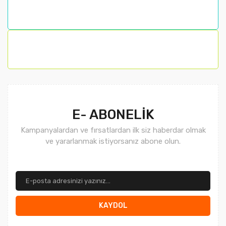
Ürün fiyatı diğer sitelerden daha pahalı.
Bu ürüne benzer farklı alternatifler olmalı.
Gönder
E- ABONELİK
Kampanyalardan ve fırsatlardan ilk siz haberdar olmak
ve yararlanmak istiyorsanız abone olun.
KAYDOL