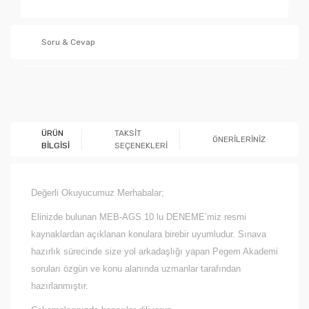
Soru & Cevap
Ürün hakkında henüz soru sorulmamış.
ÜRÜN
TAKSİT
ÖNERİLERİNİZ
BİLGİSİ
SEÇENEKLERİ
Soru Sor
Değerli Okuyucumuz Merhabalar;
Elinizde bulunan MEB-AGS 10 lu DENEME’miz resmi
kaynaklardan açıklanan konulara birebir uyumludur. Sınava
hazırlık sürecinde size yol arkadaşlığı yapan Pegem Akademi
soruları özgün ve konu alanında uzmanlar tarafından
hazırlanmıştır.