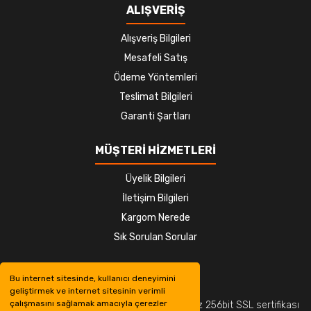
ALIŞVERİŞ
Alışveriş Bilgileri
Mesafeli Satış
Ödeme Yöntemleri
Teslimat Bilgileri
Garanti Şartları
MÜŞTERİ HİZMETLERİ
Üyelik Bilgileri
İletişim Bilgileri
Kargom Nerede
Sık Sorulan Sorular
Bu internet sitesinde, kullanıcı deneyimini
geliştirmek ve internet sitesinin verimli
çalışmasını sağlamak amacıyla çerezler
© Tüm hakları saklıdır. Kredi kartı bilgileriniz 256bit SSL sertifikası