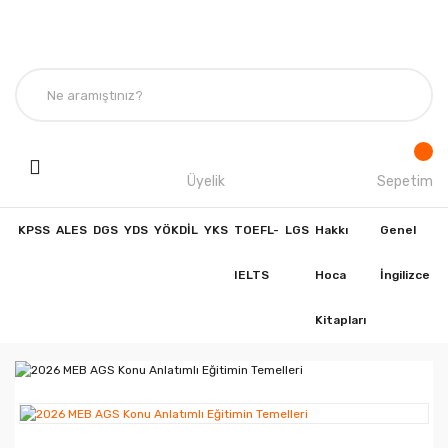
Üyelik
Sepetim
KPSS
ALES
DGS
YDS
YÖKDİL
YKS
TOEFL-
LGS
Hakkı
Genel
IELTS
Hoca
İngilizce
Kitapları