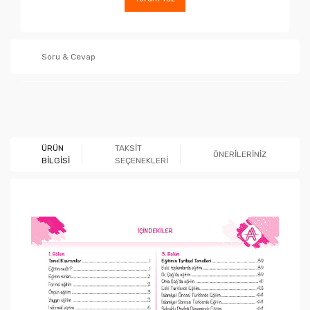
Soru & Cevap
Ürün hakkında henüz soru sorulmamış.
ÜRÜN
TAKSİT
ÖNERİLERİNİZ
BİLGİSİ
SEÇENEKLERİ
Soru Sor