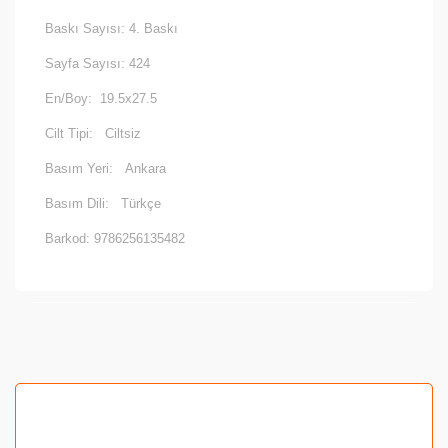
Baskı Sayısı: 4. Baskı
Sayfa Sayısı:
424
En/Boy:
19.5x27.5
Cilt Tipi:
Ciltsiz
Basım Yeri:
Ankara
Basım Dili:
Türkçe
Barkod: 9786256135482
Bu ürünün fiyat bilgisi, resim, ürün açıklamalarında ve
diğer konularda yetersiz gördüğünüz noktaları öneri
formunu kullanarak tarafımıza iletebilirsiniz.
Görüş ve önerileriniz için teşekkür ederiz.