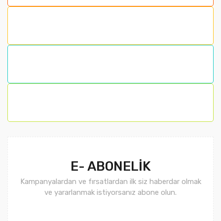
Ürün resmi kalitesiz, bozuk veya görüntülenemiyor.
Ürün açıklamasında eksik bilgiler bulunuyor.
Ürün bilgilerinde hatalar bulunuyor.
Ürün fiyatı diğer sitelerden daha pahalı.
Bu ürüne benzer farklı alternatifler olmalı.
Gönder
E- ABONELİK
Kampanyalardan ve fırsatlardan ilk siz haberdar olmak
ve yararlanmak istiyorsanız abone olun.