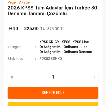
Pegem Akademi
2026 KPSS Tüm Adaylar İçin Türkçe 30
Deneme Tamamı Çözümlü
%40
225,00 TL
375,00 TL
KPSS GK-GY
,
KPSS
,
KPSS Lise -
Kategori
Ortaöğretim - Önlisans
,
Lise -
Ortaöğretim - Önlisans Deneme
Stok Kodu
FJKSZB3MXD
SEPETE EKLE