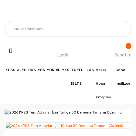
Üyelik
Sepetim
KPSS
ALES
DGS
YDS
YÖKDİL
YKS
TOEFL-
LGS
Hakkı
Genel
IELTS
Hoca
İngilizce
Kitapları