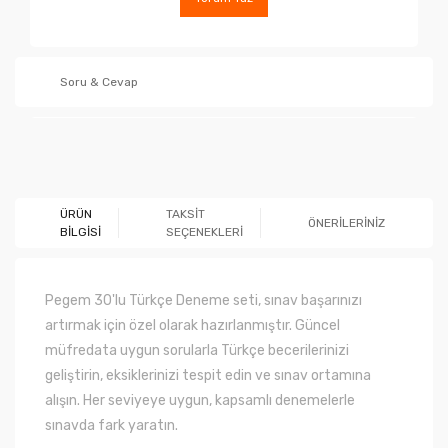
Soru & Cevap
Ürün hakkında henüz soru sorulmamış.
ÜRÜN
TAKSİT
ÖNERİLERİNİZ
BİLGİSİ
SEÇENEKLERİ
Soru Sor
Pegem 30'lu Türkçe Deneme seti, sınav başarınızı
artırmak için özel olarak hazırlanmıştır. Güncel
müfredata uygun sorularla Türkçe becerilerinizi
geliştirin, eksiklerinizi tespit edin ve sınav ortamına
alışın. Her seviyeye uygun, kapsamlı denemelerle
sınavda fark yaratın.