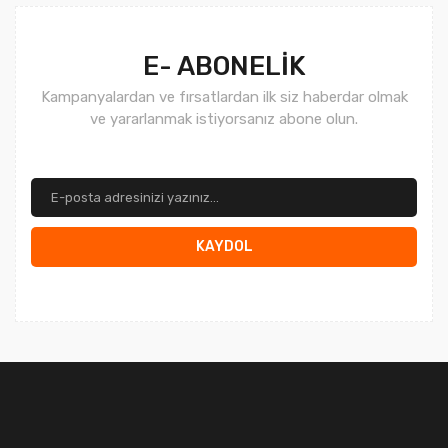
Gönder
E- ABONELİK
Kampanyalardan ve fırsatlardan ilk siz haberdar olmak
ve yararlanmak istiyorsanız abone olun.
KAYDOL