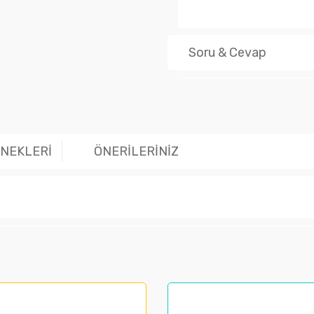
Soru & Cevap
Ürün hakk
ENEKLERİ
ÖNERİLERİNİZ
larında ve diğer konularda yetersiz gördüğünüz noktaları öneri formunu kul
nemiyor.