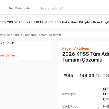
DGS
YDS
YÖKDİL
YKS
TOEFL-IELTS
LGS
Hakkı Hoca Kitapları
Genel İngil
ylar İçin Tarih 30 Deneme Tamamı Çözümlü
Pegem Akademi
2026 KPSS Tüm Aday
Tamamı Çözümlü
%35
143,00 TL
22
KP
Kategori
KPS
Ort
Stok Kodu
MR