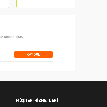
ız abone olun.
KAYDOL
MÜŞTERİ HİZMETLERİ