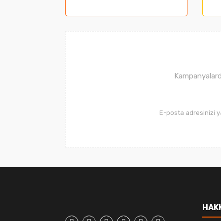
Ürün açıklamasında eksik bilgiler bulunuyor
Ürün bilgilerinde hatalar bulunuyor.
Ürün fiyatı diğer sitelerden daha pahalı.
Bu ürüne benzer farklı alternatifler olmalı.
Kampanyalarda
HAK