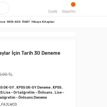
Üyelik
Sepetim
izce
MEB-AGS
ÖABT
Hikaye Kitapları
lar İçin Tarih 30 Deneme
0,00 TL
SS GK-GY
,
KPSS GK-GY Deneme
,
KPSS
,
S Lise - Ortaöğretim - Önlisans
,
Lise -
aöğretim - Önlisans Deneme
LFAJLWCD