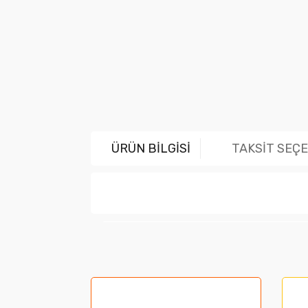
ÜRÜN BİLGİSİ
TAKSİT SEÇ
Bu ürünün fiyat bilgisi, resim, ürün açıklama
Görüş ve önerileriniz için teşekkür ederiz.
Ürün resmi kalitesiz, bozuk veya görüntüle