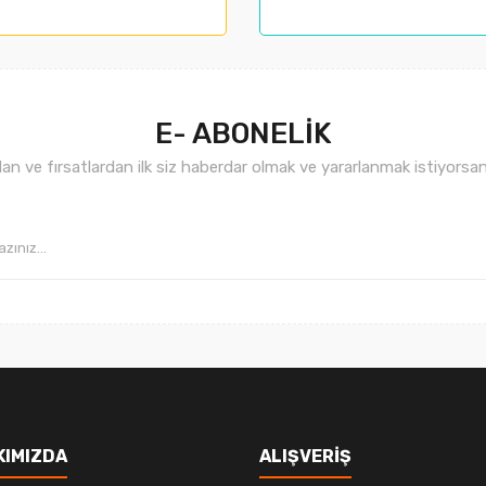
.
E- ABONELİK
n ve fırsatlardan ilk siz haberdar olmak ve yararlanmak istiyorsan
Gönder
KIMIZDA
ALIŞVERİŞ