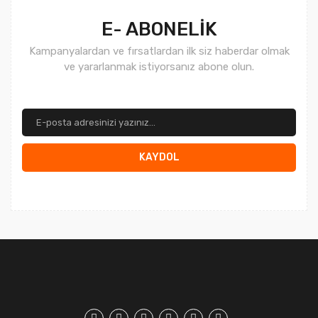
Gönder
E- ABONELİK
Kampanyalardan ve fırsatlardan ilk siz haberdar olmak
ve yararlanmak istiyorsanız abone olun.
KAYDOL