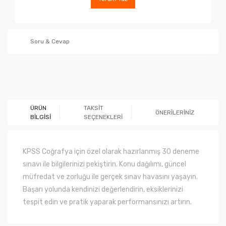
Soru & Cevap
Ürün hakkında henüz soru sorulmamış.
ÜRÜN
TAKSİT
ÖNERİLERİNİZ
BİLGİSİ
SEÇENEKLERİ
Soru Sor
KPSS Coğrafya için özel olarak hazırlanmış 30 deneme
sınavı ile bilgilerinizi pekiştirin. Konu dağılımı, güncel
müfredat ve zorluğu ile gerçek sınav havasını yaşayın.
Başarı yolunda kendinizi değerlendirin, eksiklerinizi
tespit edin ve pratik yaparak performansınızı artırın.