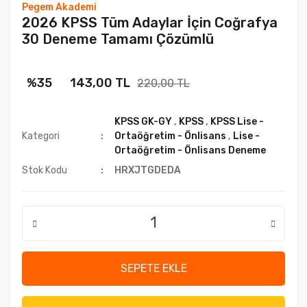
Pegem Akademi
2026 KPSS Tüm Adaylar İçin Coğrafya
30 Deneme Tamamı Çözümlü
%35
143,00 TL
220,00 TL
KPSS GK-GY
,
KPSS
,
KPSS Lise -
Kategori
Ortaöğretim - Önlisans
,
Lise -
Ortaöğretim - Önlisans Deneme
Stok Kodu
HRXJTGDEDA
SEPETE EKLE