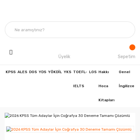
Üyelik
Sepetim
KPSS
ALES
DGS
YDS
YÖKDİL
YKS
TOEFL-
LGS
Hakkı
Genel
IELTS
Hoca
İngilizce
Kitapları