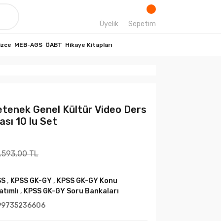
Üyelik
Sepetim
izce
MEB-AGS
ÖABT
Hikaye Kitapları
tenek Genel Kültür Video Ders
ası 10 lu Set
.593,00 TL
SS
,
KPSS GK-GY
,
KPSS GK-GY Konu
atımlı
,
KPSS GK-GY Soru Bankaları
99735236606