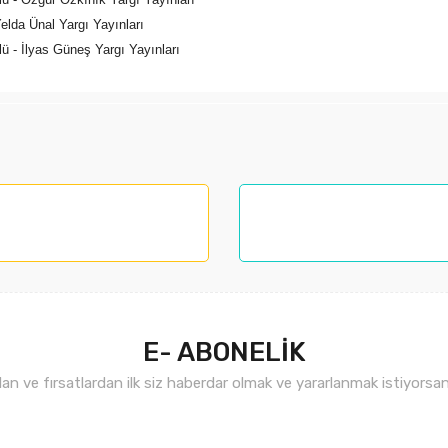
lda Ünal Yargı Yayınları
- İlyas Güneş Yargı Yayınları
larında ve diğer konularda yetersiz gördüğünüz noktaları öneri formunu kul
nemiyor.
.
E- ABONELİK
n ve fırsatlardan ilk siz haberdar olmak ve yararlanmak istiyorsan