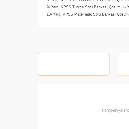
9- Yargı KPSS Türkçe Soru Bankası Çözümlü - Ye
10- Yargı KPSS Matematik Soru Bankası Çözümlü 
Bu ürünün fiyat bilgisi, resim, ürün açıklama
Görüş ve önerileriniz için teşekkür ederiz.
Ürün resmi kalitesiz, bozuk veya görüntüle
Ürün açıklamasında eksik bilgiler bulunuyor
Ürün bilgilerinde hatalar bulunuyor.
Ürün fiyatı diğer sitelerden daha pahalı.
Bu ürüne benzer farklı alternatifler olmalı.
Kampanyalarda