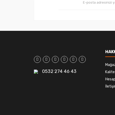
HAK
Mağa
0532 274 46 43
Kalite
Hesap
İleti