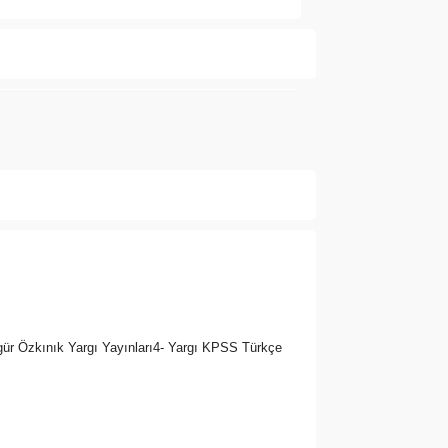
ında henüz soru sorulmamış.
Soru Sor
gür Özkınık Yargı Yayınları4- Yargı KPSS Türkçe