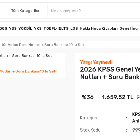
DGS
YDS
YÖKDİL
YKS
TOEFL-IELTS
LGS
Hakkı Hoca Kitapları
Genel İngil
tür Video Ders Notları + Soru Bankası 10 lu Set
Yargı Yayınevi
2026 KPSS Genel Ye
Notları + Soru Bank
%36
1.659,52 TL
2
KP
Kategori
Anl
Stok Kodu
99